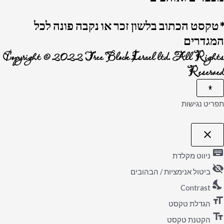
*טקסט הכתוב בלשון זכר או נקבה פונה לכל
המגדרים
Copyright © 2022 Tree Block Israel ltd. All Rights
Reserved
תפריט נגישות
close
פתיחה
וסגירה
keyboard
של
ניווט מקלדת
תפריט
visibility_off
הנגישות
ביטול אנימציות / הבהובים
nights_stay
Contrast
format_size
הגדלת טקסט
text_fields
הקטנת טקסט