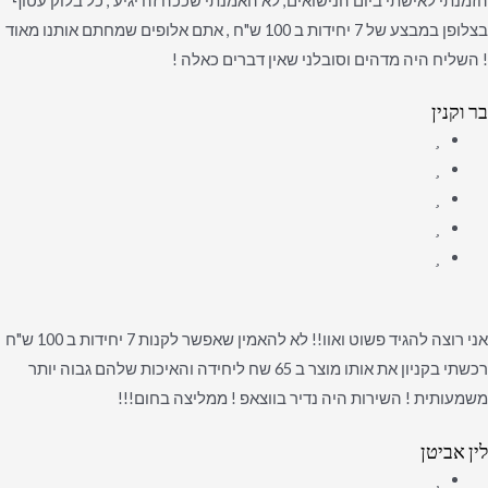
הזמנתי לאישתי ביום הנישואים, לא האמנתי שככה זה יגיע , כל בלוק עטוף
בצלופן במבצע של 7 יחידות ב 100 ש"ח , אתם אלופים שמחתם אותנו מאוד
! השליח היה מדהים וסובלני שאין דברים כאלה !
בר וקנין
אני רוצה להגיד פשוט ואוו!! לא להאמין שאפשר לקנות 7 יחידות ב 100 ש"ח
רכשתי בקניון את אותו מוצר ב 65 שח ליחידה והאיכות שלהם גבוה יותר
משמעותית ! השירות היה נדיר בווצאפ ! ממליצה בחום!!!
לין אביטן