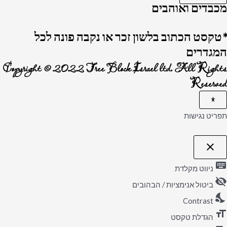
מכבדים ואוהבים
*טקסט הכתוב בלשון זכר או נקבה פונה לכל
המגדרים
Copyright © 2022 Tree Block Israel ltd. All Rights
Reserved
תפריט נגישות
close
פתיחה
וסגירה
keyboard
של
ניווט מקלדת
תפריט
visibility_off
הנגישות
ביטול אנימציות / הבהובים
nights_stay
Contrast
format_size
הגדלת טקסט