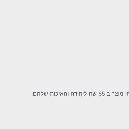
אני רוצה להגיד פשוט ואוו!! לא להאמין שאפשר לקנות 7 יחידות ב 100 ש"ח רכשתי בקניון את אותו מוצר ב 65 שח ליחידה והאיכות שלהם