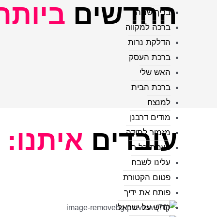
החדשים
ביותר
בריך שמה
ברכה למקווה
הדלקת נרות
ברכת העסק
האש שלי
ברכת הבית
למנצח
מודים דרבנן
עובדים
איתנו:
מזמור לתודה
נשמת כל חי
עלינו לשבח
פטום הקטורת
פותח את ידיך
קדיש על ישראל