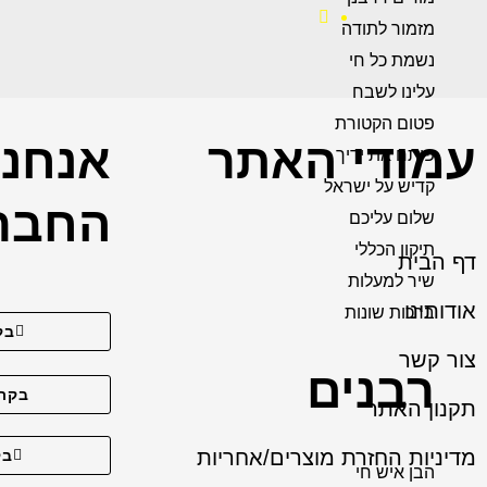
מזמור לתודה
נשמת כל חי
עלינו לשבח
פטום הקטורת
עמודי האתר
אנחנו
פותח את ידיך
קדיש על ישראל
החברת
שלום עליכם
תיקון הכללי
דף הבית
שיר למעלות
אודותינו
ברכות שונות
בק
צור קשר
רבנים
בקרו
תקנון האתר
מדיניות החזרת מוצרים/אחריות
בק
הבן איש חי