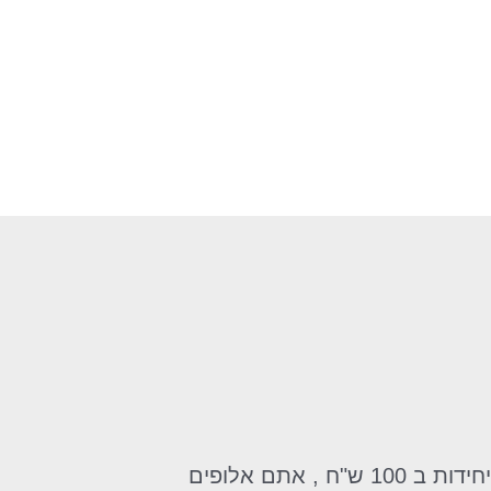
הזמנתי לאישתי ביום הנישואים, לא האמנתי שככה זה יגיע , כל בלוק עטוף בצלופן במבצע של 7 יחידות ב 100 ש"ח , אתם אלופים