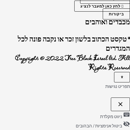
לחץ כאן למעבר לנציג
ביקורות
מכבדים ואוהבים
*טקסט הכתוב בלשון זכר או נקבה פונה לכל
המגדרים
Copyright © 2022 Tree Block Israel ltd. All
Rights Reserved
תפריט נגישות
close
פתיחה
וסגירה
keyboard
של
ניווט מקלדת
תפריט
visibility_off
הנגישות
ביטול אנימציות / הבהובים