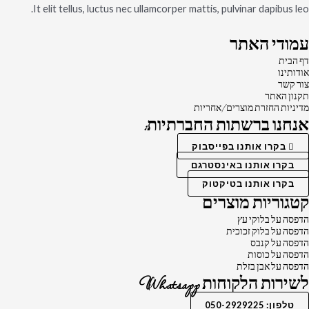
It elit tellus, luctus nec ullamcorper mattis, pulvinar dapibus leo.
עמודי האתר
דף הבית
אודותינו
צור קשר
תקנון האתר
מדיניות החזרת מוצרים/אחריות
אנחנו ברשתות החברתיות:
בקרו אותנו בפייסבוק
בקרו אותנו באינסטרגם
בקרו אותנו בטיקטוק
קטגוריות מוצרים
הדפסה על בלוקי עץ
הדפסה על בלוק זכוכית
הדפסה על קנבס
הדפסה על כוסות
הדפסה על אבן בזלת
לשירות הלקוחות Whatsapp
טלפון: 050-2929225