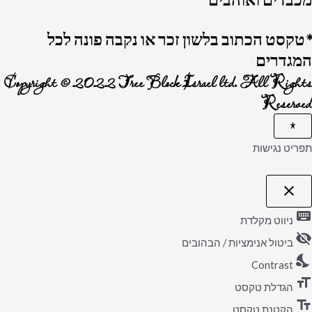
מכבדים ואוהבים
*טקסט הכתוב בלשון זכר או נקבה פונה לכל
המגדרים
Copyright © 2022 Tree Block Israel ltd. All Rights
Reserved
תפריט נגישות
close
פתיחה
וסגירה
keyboard
של
ניווט מקלדת
תפריט
visibility_off
הנגישות
ביטול אנימציות / הבהובים
nights_stay
Contrast
format_size
הגדלת טקסט
text_fields
הקטנת טקסט