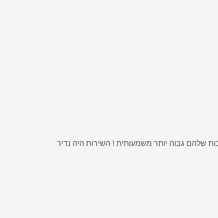
שר לקנות 7 יחידות ב 100 ש"ח רכשתי בקניון את אותו מוצר ב 65 שח ליחידה והאיכות שלהם גבוה יותר משמעותית ! השירות היה נדיר