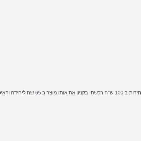
אני רוצה להגיד פשוט ואוו!! לא להאמין שאפ