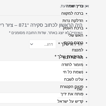
בריך שמה
אין עדיין חוות דעת.
ברכה למקווה
הדלקת נרות
היה הראשון לכתוב סקירה “871 – ציור ריאליסטי של הרבי מליובאוויטש”
ברכת העסק
האימייל לא יוצג באתר.
שדות החובה מסומנים
*
האש שלי
ברכת הבית
הדירוג שלך
*
למנצח
הביקורת שלך
*
מודים דרבנן
מזמור לתודה
נשמת כל חי
עלינו לשבח
פטום הקטורת
שם
*
פותח את ידיך
קדיש על ישראל