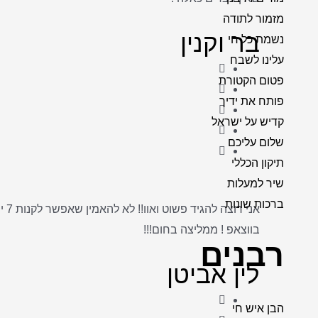
מזמור לתודה
בר וקנין
נשמת כל חי
עלינו לשבח
פטום הקטורת
פותח את ידיך
קדיש על ישראל
שלום עליכם
תיקון הכללי
שיר למעלות
ברכות שונות
בווצאפ ! ממליצה בחום!!!
רבנים
לין אביטן
הבן איש חי