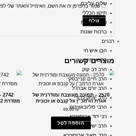
שלום עליכם
שמור בדפדפן זה את השם, האימייל והאתר שלי לפ
תיקון הכללי
שיר למעלות
ברכות שונות
רבנים
הבן איש חי
מוצרים קשורים
החפץ חיים
הרב דב קוק
הרב חיים קנייבסקי
הרב יורם אברג'ל
2570 – תמונה מעוצבת ומודרנית של
42
הרב יצחק כדורי
אגרת הרמב"ן על קנבס או זכוכית
מסדרת 12 השבטים על קנבס או זכוכית
הרבי מליובאוויטש
69.00
₪
רבי דוד אבוחצירא
הוספה לסל
הרב ישעיה מקרסטיר
הרב מאיר אבוחצירא