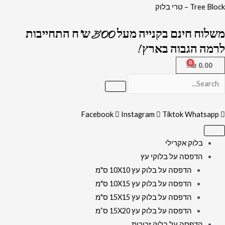
ילוג
כמות
Tree Block – טרי בלוק
תוכן
של
משלוח חינם בקנייה מעל 500 ש"ח התחייבות
699
לרמה הגבוה בארץ !
-
ציור
₪
0.00
מודרני
וצבעוני
של
Facebook
Instagram
Tiktok
Whatsapp
הרבי
מליובאוויטש
מחייך
בלוק אקרילי
בשילוב
הדפסה על בלוקי עץ
מזמור
הדפסה על בלוק עץ 10X10 ס"מ
לתודה
הדפסה על בלוק עץ 10X15 ס"מ
הדפסה על בלוק עץ 15X15 ס"מ
הדפסה על בלוק עץ 15X20 ס”מ
הדפסה על בלוק זכוכית