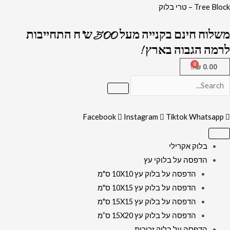
ילוג
כמות
Tree Block – טרי בלוק
תוכן
של
משלוח חינם בקנייה מעל 500 ש"ח התחייבות
638
לרמה הגבוה בארץ !
-
ציור
₪
0.00
מיוחד
של
הרבי
Facebook
Instagram
Tiktok
Whatsapp
מליובאוויטש
צעיר
על
בלוק אקרילי
קנבס
הדפסה על בלוקי עץ
או
הדפסה על בלוק עץ 10X10 ס"מ
זכוכית
הדפסה על בלוק עץ 10X15 ס"מ
הדפסה על בלוק עץ 15X15 ס"מ
הדפסה על בלוק עץ 15X20 ס”מ
הדפסה על בלוק זכוכית