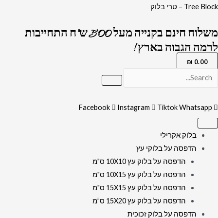
ילוג
כמות
Tree Block – טרי בלוק
תוכן
של
משלוח חינם בקנייה מעל 500 ש"ח התחייבות
635
לרמה הגבוה בארץ !
-
ציור
₪
0.00
גרפיטי
צבעוני
של
Facebook
Instagram
Tiktok
Whatsapp
הרבי
מליובאוויטש
בלוק אקרילי
על
הדפסה על בלוקי עץ
קנבס
הדפסה על בלוק עץ 10X10 ס"מ
או
הדפסה על בלוק עץ 10X15 ס"מ
זכוכית
הדפסה על בלוק עץ 15X15 ס"מ
מחוסמת
הדפסה על בלוק עץ 15X20 ס”מ
הדפסה על בלוק זכוכית