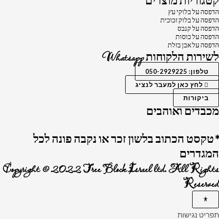
קטגוריות מוצרים
הדפסה על בלוקי עץ
הדפסה על בלוק זכוכית
הדפסה על קנבס
הדפסה על כוסות
הדפסה על אבן בזלת
לשירות הלקוחות Whatsapp
טלפון: 050-2929225
לחץ כאן למעבר לנציג
ביקורות
מכבדים ואוהבים
*טקסט הכתוב בלשון זכר או נקבה פונה לכל
המגדרים
Copyright © 2022 Tree Block Israel ltd. All Rights
Reserved
תפריט נגישות