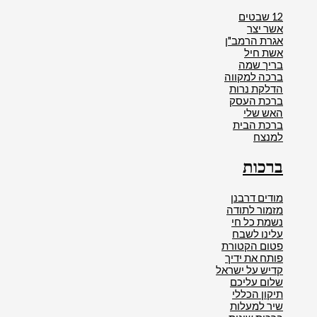
12 שבטים
אשר יצר
אגרת הרמב"ן
אשת חיל
בריך שמה
ברכה למקווה
הדלקת נרות
ברכת העסק
האש שלי
ברכת הבית
למנצח
ברכות
מודים דרבנן
מזמור לתודה
נשמת כל חי
עלינו לשבח
פטום הקטורת
פותח את ידיך
קדיש על ישראל
שלום עליכם
תיקון הכללי
שיר למעלות