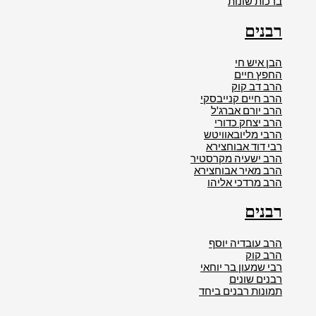
ברכות שונות
רבנים
הבן איש חי
החפץ חיים
הרב דב קוק
הרב חיים קנייבסקי
הרב יורם אברג'ל
הרב יצחק כדורי
הרבי מליובאוויטש
רבי דוד אבוחצירא
הרב ישעיה מקרסטיר
הרב מאיר אבוחצירא
הרב מרדכי אליהו
רבנים
הרב עובדיה יוסף
הרב קוק
רבי שמעון בר יוחאי
רבנים שונים
תמונות רבנים ביחד