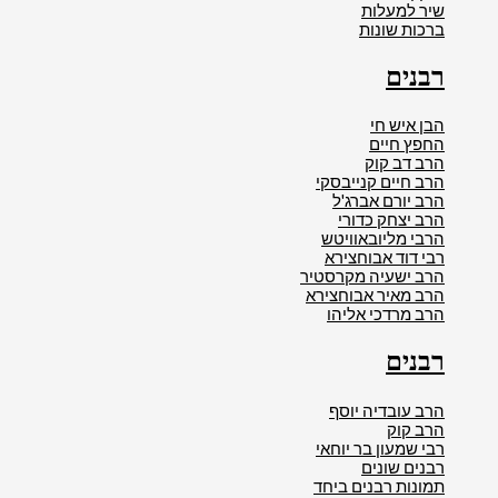
שיר למעלות
ברכות שונות
רבנים
הבן איש חי
החפץ חיים
הרב דב קוק
הרב חיים קנייבסקי
הרב יורם אברג'ל
הרב יצחק כדורי
הרבי מליובאוויטש
רבי דוד אבוחצירא
הרב ישעיה מקרסטיר
הרב מאיר אבוחצירא
הרב מרדכי אליהו
רבנים
הרב עובדיה יוסף
הרב קוק
רבי שמעון בר יוחאי
רבנים שונים
תמונות רבנים ביחד