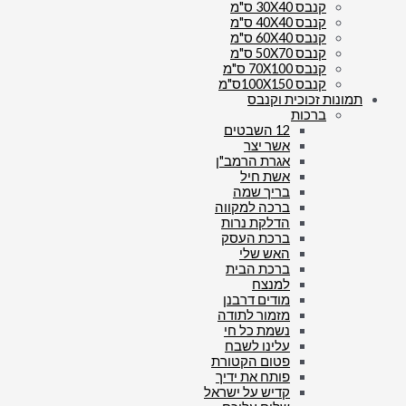
קנבס 30X40 ס"מ
קנבס 40X40 ס"מ
קנבס 60X40 ס"מ
קנבס 50X70 ס"מ
קנבס 70X100 ס"מ
קנבס 100X150ס"מ
תמונות זכוכית וקנבס
ברכות
12 השבטים
אשר יצר
אגרת הרמב"ן
אשת חיל
בריך שמה
ברכה למקווה
הדלקת נרות
ברכת העסק
האש שלי
ברכת הבית
למנצח
מודים דרבנן
מזמור לתודה
נשמת כל חי
עלינו לשבח
פטום הקטורת
פותח את ידיך
קדיש על ישראל