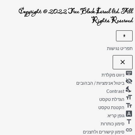
Copyright © 2022 Tree Block Israel ltd. All
Rights Reserved
תפריט נגישות
close
פתיחה
וסגירה
keyboard
של
ניווט מקלדת
תפריט
visibility_off
הנגישות
ביטול אנימציות / הבהובים
nights_stay
Contrast
format_size
הגדלת טקסט
text_fields
הקטנת טקסט
font_download
גופן קריא
title
סימון כותרות
link
סימון קישורים ולחצנים