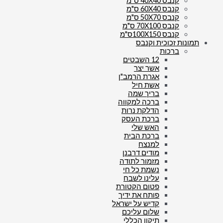
קנבס 40X40 ס"מ
קנבס 60X40 ס"מ
קנבס 50X70 ס"מ
קנבס 70X100 ס"מ
קנבס 100X150ס"מ
תמונות זכוכית וקנבס
ברכות
12 השבטים
אשר יצר
אגרת הרמב"ן
אשת חיל
בריך שמה
ברכה למקווה
הדלקת נרות
ברכת העסק
האש שלי
ברכת הבית
למנצח
מודים דרבנן
מזמור לתודה
נשמת כל חי
עלינו לשבח
פטום הקטורת
פותח את ידיך
קדיש על ישראל
שלום עליכם
תיקון הכללי