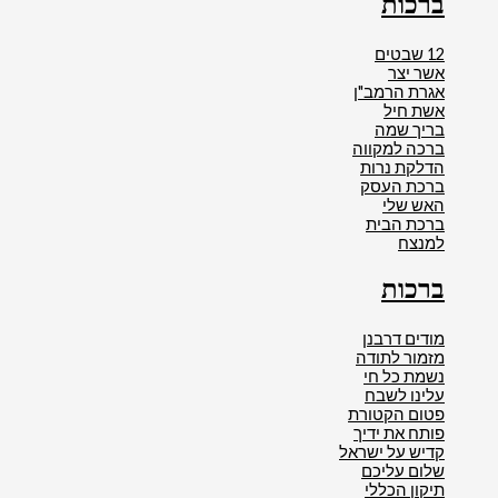
ברכות
12 שבטים
אשר יצר
אגרת הרמב"ן
אשת חיל
בריך שמה
ברכה למקווה
הדלקת נרות
ברכת העסק
האש שלי
ברכת הבית
למנצח
ברכות
מודים דרבנן
מזמור לתודה
נשמת כל חי
עלינו לשבח
פטום הקטורת
פותח את ידיך
קדיש על ישראל
שלום עליכם
תיקון הכללי