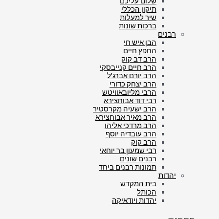
שלום עליכם
תיקון הכללי
שיר למעלות
ברכות שונות
רבנים
הבן איש חי
החפץ חיים
הרב דב קוק
הרב חיים קנייבסקי
הרב יורם אברג'ל
הרב יצחק כדורי
הרבי מליובאוויטש
רבי דוד אבוחצירא
הרב ישעיה מקרסטיר
הרב מאיר אבוחצירא
הרב מרדכי אליהו
הרב עובדיה יוסף
הרב קוק
רבי שמעון בר יוחאי
רבנים שונים
תמונות רבנים ביחד
יהדות
בית המקדש
הכותל
יהדות ויודאיקה