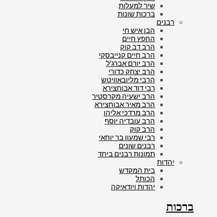
שיר למעלות
ברכות שונות
רבנים
הבן איש חי
החפץ חיים
הרב דב קוק
הרב חיים קנייבסקי
הרב יורם אברג'ל
הרב יצחק כדורי
הרבי מליובאוויטש
רבי דוד אבוחצירא
הרב ישעיה מקרסטיר
הרב מאיר אבוחצירא
הרב מרדכי אליהו
הרב עובדיה יוסף
הרב קוק
רבי שמעון בר יוחאי
רבנים שונים
תמונות רבנים ביחד
יהדות
בית המקדש
הכותל
יהדות ויודאיקה
ברכות