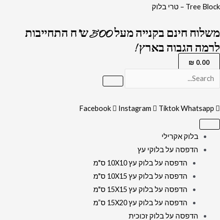
ילוג
כמות
Tree Block – טרי בלוק
תוכן
של
משלוח חינם בקנייה מעל 500 ש"ח התחייבות
593
לרמה הגבוה בארץ !
-
ציור
₪
0.00
פופ
ארט
מודרני
Facebook
Instagram
Tiktok
Whatsapp
של
הרבי
בלוק אקרילי
מליובאוויטש
הדפסה על בלוקי עץ
על
הדפסה על בלוק עץ 10X10 ס"מ
קנבס
הדפסה על בלוק עץ 10X15 ס"מ
או
הדפסה על בלוק עץ 15X15 ס"מ
זכוכית
הדפסה על בלוק עץ 15X20 ס”מ
מחוסמת
הדפסה על בלוק זכוכית