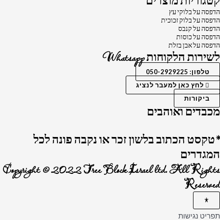
קטגוריות מוצרים
הדפסה על בלוקי עץ
הדפסה על בלוק זכוכית
הדפסה על קנבס
הדפסה על כוסות
הדפסה על אבן בזלת
לשירות הלקוחות Whatsapp
טלפון: 050-2929225
לחץ כאן למעבר לנציג
ביקורות
מכבדים ואוהבים
*טקסט הכתוב בלשון זכר או נקבה פונה לכל
המגדרים
Copyright © 2022 Tree Block Israel ltd. All Rights
Reserved
תפריט נגישות