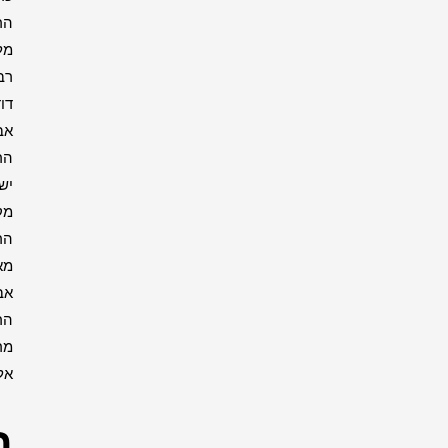
הרבי
מליובאוויטש
רבי
דוד
אבוחצירא
הרב
ישעיה
מקרסטיר
הרב
מאיר
אבוחצירא
הרב
מרדכי
אליהו
רבנים