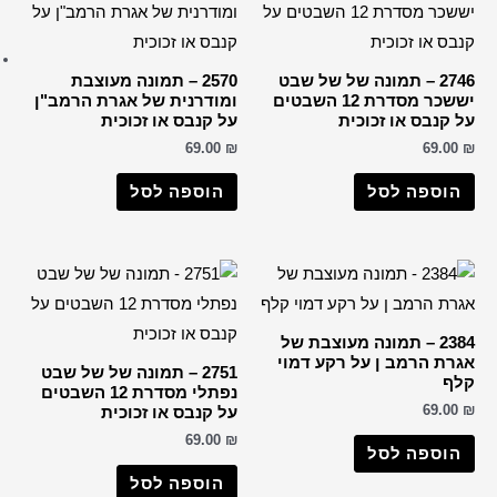
ברכות שונות
רבנים
2570 – תמונה מעוצבת
הבן איש חי
דרנית של אגרת הרמב"ן
קנבס או זכוכית
החפץ חיים
69.0
הרב דב קוק
הרב חיים קנייבסקי
וספה לסל
הרב יורם אברג'ל
הרב יצחק כדורי
הרבי מליובאוויטש
רבי דוד אבוחצירא
הרב ישעיה מקרסטיר
2751 – תמונה של של שבט
הרב מאיר אבוחצירא
נפתלי מסדרת 12 השבטים
הרב מרדכי אליהו
קנבס או זכוכית
69.0
הרב עובדיה יוסף
הרב קוק
וספה לסל