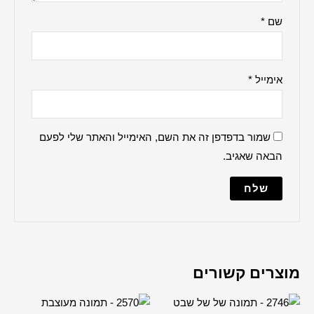
ברכה למקווה
הדלקת נרות
ברכת העסק
האש שלי
ברכת הבית
למנצח
מודים דרבנן
מייל והאתר שלי לפעם
מזמור לתודה
נשמת כל חי
עלינו לשבח
פטום הקטורת
פותח את ידיך
קדיש על ישראל
שלום עליכם
תיקון הכללי
שיר למעלות