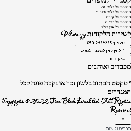
קטגוריות מוצרים
הדפסה על בלוקי עץ
הדפסה על בלוק זכוכית
הדפסה על קנבס
הדפסה על כוסות
הדפסה על אבן בזלת
לשירות הלקוחות Whatsapp
טלפון: 050-2929225
לחץ כאן למעבר לנציג
ביקורות
מכבדים ואוהבים
*טקסט הכתוב בלשון זכר או נקבה פונה לכל
המגדרים
Copyright © 2022 Tree Block Israel ltd. All Rights
Reserved
תפריט נגישות