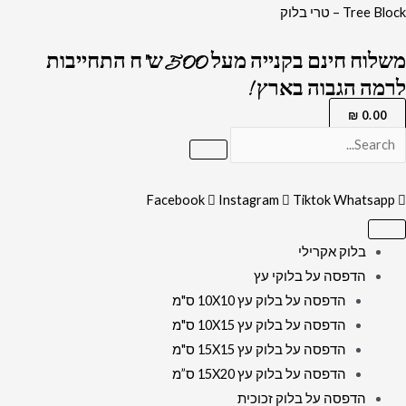
ילוג
כמות
Tree Block – טרי בלוק
תוכן
של
משלוח חינם בקנייה מעל 500 ש"ח התחייבות
5902
לרמה הגבוה בארץ !
-
ציור
₪
0.00
של
הרב
ישעיה
Facebook
Instagram
Tiktok
Whatsapp
מקרסטיר
להדפסה
בלוק אקרילי
על
הדפסה על בלוקי עץ
קנבס
הדפסה על בלוק עץ 10X10 ס"מ
או
הדפסה על בלוק עץ 10X15 ס"מ
זכוכית
הדפסה על בלוק עץ 15X15 ס"מ
מחוסמת
הדפסה על בלוק עץ 15X20 ס”מ
הדפסה על בלוק זכוכית