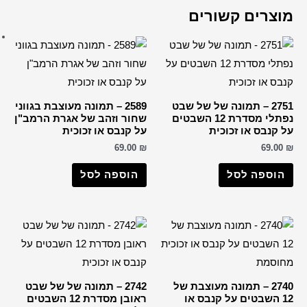
ברכות שונות
רבנים
הבן איש חי
החפץ חיים
הרב דב קוק
2589 – תמונה מעוצבת בגווני
הרב חיים קנייבסקי
ור וזהב של אגרת הרמב"ן
קנבס או זכוכית
הרב יורם אברג'ל
69.0
הרב יצחק כדורי
וספה לסל
הרבי מליובאוויטש
רבי דוד אבוחצירא
הרב ישעיה מקרסטיר
הרב מאיר אבוחצירא
הרב מרדכי אליהו
הרב עובדיה יוסף
2742 – תמונה של של שבט
הרב קוק
ראובן מסדרת 12 השבטים