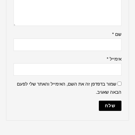
ברכה למקווה
הדלקת נרות
ברכת העסק
האש שלי
ברכת הבית
למנצח
מודים דרבנן
מזמור לתודה
נשמת כל חי
עלינו לשבח
מייל והאתר שלי לפעם
פטום הקטורת
פותח את ידיך
קדיש על ישראל
שלום עליכם
תיקון הכללי
שיר למעלות