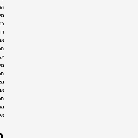
הרבי
מליובאוויטש
רבי
דוד
אבוחצירא
הרב
ישעיה
מקרסטיר
הרב
מאיר
אבוחצירא
הרב
מרדכי
אליהו
רבנים