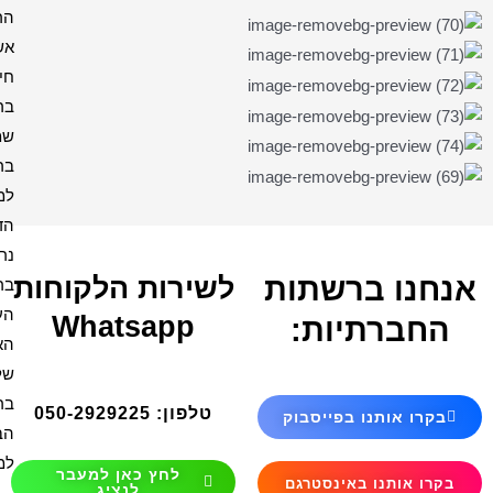
הרמב"ן
אשת
חיל
בריך
שמה
ברכה
למקווה
הדלקת
נרות
ירות הלקוחות
ברכת
העסק
Whatsapp
האש
שלי
ברכת
טלפון: 050-2929225
הבית
למנצח
לחץ כאן למעבר
לנציג