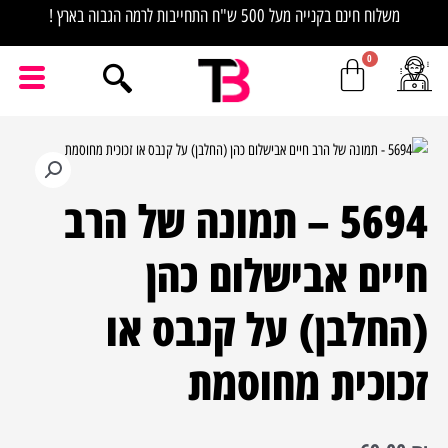
ילוג
משלוח חינם בקנייה מעל 500 ש"ח התחייבות לרמה הגבוה בארץ !
תוכן
כמות
של
5694 – תמונה של הרב
5694
-
חיים אבישלום כהן
תמונה
של
(החלבן) על קנבס או
הרב
חיים
זכוכית מחוסמת
אבישלום
כהן
(החלבן)
על