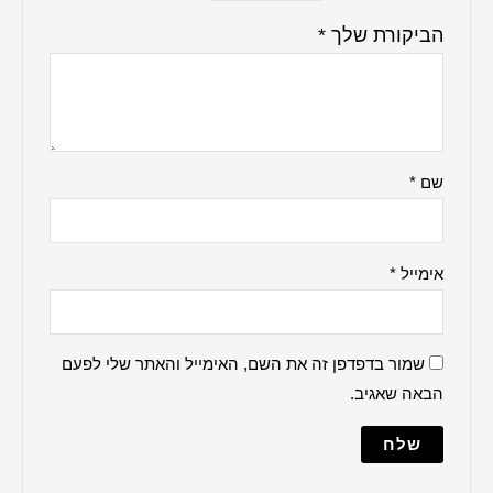
ברכה למקווה
הדלקת נרות
ברכת העסק
האש שלי
ברכת הבית
למנצח
מודים דרבנן
מזמור לתודה
נשמת כל חי
עלינו לשבח
פטום הקטורת
פותח את ידיך
מייל והאתר שלי לפעם
קדיש על ישראל
שלום עליכם
תיקון הכללי
שיר למעלות