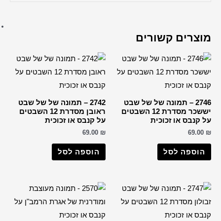
ברכות שונות
רבנים
הבן איש חי
החפץ חיים
הרב דב קוק
הרב חיים קנייבסקי
הרב יורם אברג'ל
2742 – תמונה של של שבט
ראובן מסדרת 12 השבטים
הרב יצחק כדורי
קנבס או זכוכית
הרבי מליובאוויטש
69.0
רבי דוד אבוחצירא
וספה לסל
הרב ישעיה מקרסטיר
הרב מאיר אבוחצירא
הרב מרדכי אליהו
הרב עובדיה יוסף
הרב קוק