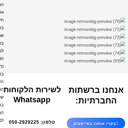
הרמב"ן
אשת
חיל
בריך
שמה
ברכה
למקווה
הדלקת
נרות
ברכת
העסק
ירות הלקוחות
האש
שלי
Whatsapp
ברכת
הבית
למנצח
טלפון: 050-2929225