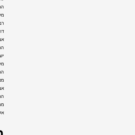
הרבי
מליובאוויטש
רבי
דוד
אבוחצירא
הרב
ישעיה
מקרסטיר
הרב
מאיר
אבוחצירא
הרב
מרדכי
אליהו
רבנים