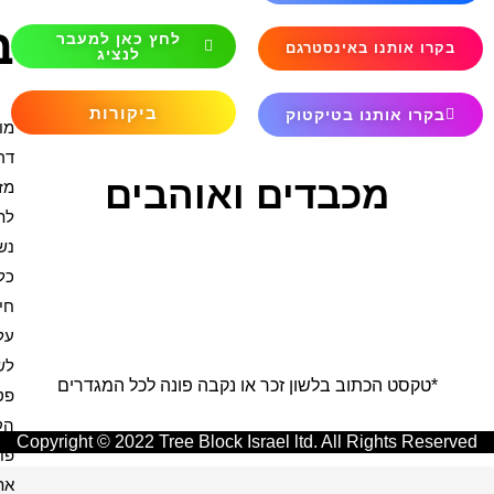
ברכות
לחץ כאן למעבר
לנציג
ביקורות
מודים
דרבנן
והבים
מזמור
לתודה
נשמת
כל
חי
עלינו
לשבח
בה פונה לכל המגדרים
פטום
הקטורת
Copyright © 2022 Tree Blo
פותח
את
אנו מכבדים את פרטיותכם