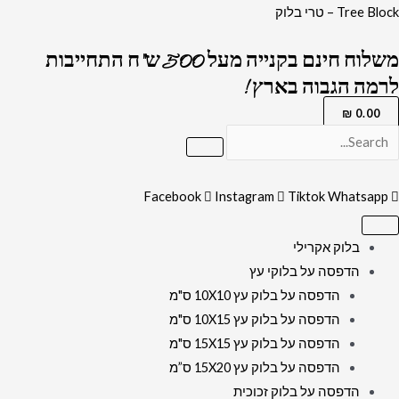
ילוג
כמות
Tree Block – טרי בלוק
תוכן
של
משלוח חינם בקנייה מעל 500 ש"ח התחייבות
5420
לרמה הגבוה בארץ !
-
ציור
₪
0.00
של
רבי
שמעון
Facebook
Instagram
Tiktok
Whatsapp
בר
יוחאי
בלוק אקרילי
על
הדפסה על בלוקי עץ
קנבס
הדפסה על בלוק עץ 10X10 ס"מ
או
הדפסה על בלוק עץ 10X15 ס"מ
זכוכית
הדפסה על בלוק עץ 15X15 ס"מ
מחוסמת
הדפסה על בלוק עץ 15X20 ס”מ
הדפסה על בלוק זכוכית