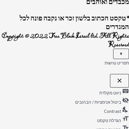
מכבדים ואוהבים
*טקסט הכתוב בלשון זכר או נקבה פונה לכל
המגדרים
Copyright © 2022 Tree Block Israel ltd. All Rights
Reserved
תפריט נגישות
close
פתיחה וסגירה של תפריט הנגישות
keyboard
ניווט מקלדת
visibility_off
ביטול אנימציות / הבהובים
nights_stay
Contrast
format_size
הגדלת טקסט
text_fields