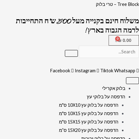
ילוג
כמות
Tree Block – טרי בלוק
תוכן
של
משלוח חינם בקנייה מעל 500 ש"ח התחייבות
5418
לרמה הגבוה בארץ !
-
ציור
₪
0.00
של
רבי
שמעון
Facebook
Instagram
Tiktok
Whatsapp
בר
יוחאי
במערה
בלוק אקרילי
על
הדפסה על בלוקי עץ
קנבס
הדפסה על בלוק עץ 10X10 ס"מ
או
הדפסה על בלוק עץ 10X15 ס"מ
זכוכית
הדפסה על בלוק עץ 15X15 ס"מ
הדפסה על בלוק עץ 15X20 ס”מ
הדפסה על בלוק זכוכית