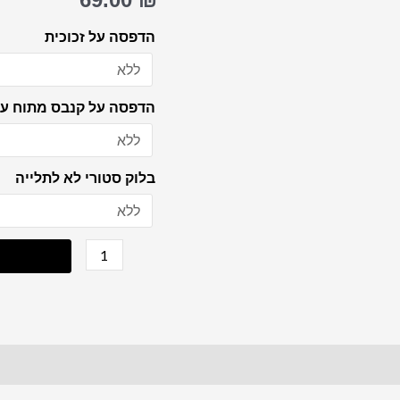
שמעון
בר
הדפסה על זכוכית
יוחאי
להדפסה
הדפסה על קנבס מתוח על
על
קנבס
או
בלוק סטורי לא לתלייה
זכוכית