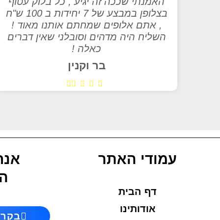
האמנתי שככה זה יגיע , כל בלוק עטוף
בצלופן במבצע של 7 יחידות ב 100 ש"ח
, אתם אלופים שמחתם אותנו מאוד !
השליח היה מדהים וסובלני שאין דברים
כאלה !
בר וקנין
עמודי האתר
אנח
הח
דף הבית
אודותינו
בקרו