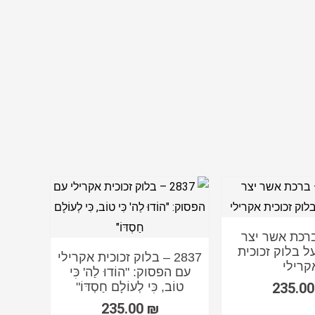
 – ברכת אשר יצר
ל בלוק זכוכית
2837 – בלוק זכוכית אקרילי
קרילי
עם הפסוק: "הוֹדוּ לַה' כִּי
235.0
טוֹב, כִּי לְעוֹלָם חַסְדּוֹ"
235.00
₪