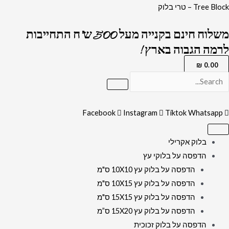
ילוג
כמות
Tree Block – טרי בלוק
תוכן
של
משלוח חינם בקנייה מעל 500 ש"ח התחייבות
5068
לרמה הגבוה בארץ !
-
תמונה
₪
0.00
של
הרב
חיים
Facebook
Instagram
Tiktok
Whatsapp
קנייבסקי
מתפלל
בלוק אקרילי
בשחור
הדפסה על בלוקי עץ
לבן
הדפסה על בלוק עץ 10X10 ס"מ
על
הדפסה על בלוק עץ 10X15 ס"מ
קנבס
הדפסה על בלוק עץ 15X15 ס"מ
או
הדפסה על בלוק עץ 15X20 ס”מ
זכוכית
הדפסה על בלוק זכוכית