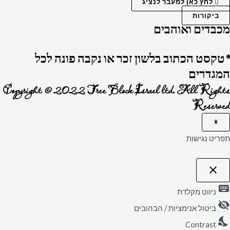
לחץ כאן למעבר לנציג
ביקורות
מכבדים ואוהבים
*טקסט הכתוב בלשון זכר או נקבה פונה לכל
המגדרים
Copyright © 2022 Tree Block Israel ltd. All Rights
Reserved
תפריט נגישות
close
פתיחה וסגירה של תפריט הנגישות
keyboard
ניווט מקלדת
visibility_off
ביטול אנימציות / הבהובים
nights_stay
Contrast