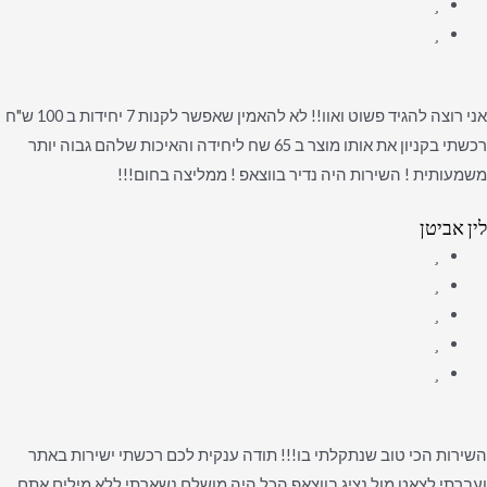
אני רוצה להגיד פשוט ואוו!! לא להאמין שאפשר לקנות 7 יחידות ב 100 ש"ח
רכשתי בקניון את אותו מוצר ב 65 שח ליחידה והאיכות שלהם גבוה יותר
משמעותית ! השירות היה נדיר בווצאפ ! ממליצה בחום!!!
לין אביטן
השירות הכי טוב שנתקלתי בו!!! תודה ענקית לכם רכשתי ישירות באתר
ועברתי לצאט מול נציג בווצאפ הכל היה מושלם נשארתי ללא מילים אתם