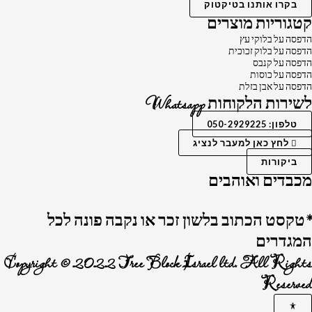
בקרו אותנו בטיקטוק
קטגוריות מוצרים
הדפסה על בלוקי עץ
הדפסה על בלוק זכוכית
הדפסה על קנבס
הדפסה על כוסות
הדפסה על אבן בזלת
לשירות הלקוחות Whatsapp
טלפון: 050-2929225
לחץ כאן למעבר לנציג
ביקורות
מכבדים ואוהבים
*טקסט הכתוב בלשון זכר או נקבה פונה לכל
המגדרים
Copyright © 2022 Tree Block Israel ltd. All Rights
Reserved