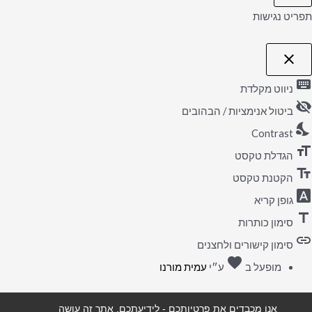
תפריט נגישות
close
פתיחה
וסגירה
keyboard
של
ניווט מקלדת
תפריט
visibility_off
הנגישות
ביטול אנימציות / הבהובים
nights_stay
Contrast
format_size
הגדלת טקסט
text_fields
הקטנת טקסט
font_download
גופן קריא
title
סימון כותרות
link
סימון קישורים ולחצנים
favorite
אהבה
מופעל ב
ע״י
עמית מורנו
אנו מכבדים את פרטיותכם - לידיעתכם, אתר זה עושה