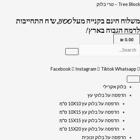
ילוג
כמות
Tree Block – טרי בלוק
תוכן
של
משלוח חינם בקנייה מעל 500 ש"ח התחייבות
5058
לרמה הגבוה בארץ !
-
תמונה
₪
0.00
מעוצבת
של
הרב
Facebook
Instagram
Tiktok
Whatsapp
חיים
קנייבסקי
בלוק אקרילי
עם
הדפסה על בלוקי עץ
טלית
הדפסה על בלוק עץ 10X10 ס"מ
ותפילין
הדפסה על בלוק עץ 10X15 ס"מ
להדפסה
הדפסה על בלוק עץ 15X15 ס"מ
על
הדפסה על בלוק עץ 15X20 ס”מ
קנבס
הדפסה על בלוק זכוכית
או