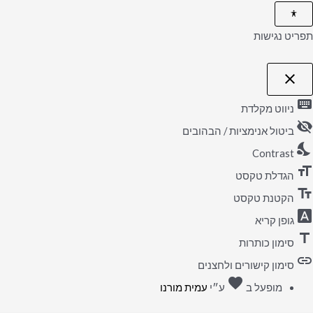
תפריט נגישות
close
פתיחה
וסגירה
keyboard
של
ניווט מקלדת
תפריט
visibility_off
הנגישות
ביטול אנימציות / הבהובים
nights_stay
Contrast
format_size
הגדלת טקסט
text_fields
הקטנת טקסט
font_download
גופן קריא
title
סימון כותרות
link
סימון קישורים ולחצנים
favorite
אהבה
מופעל ב
ע״י
עמית מורנו