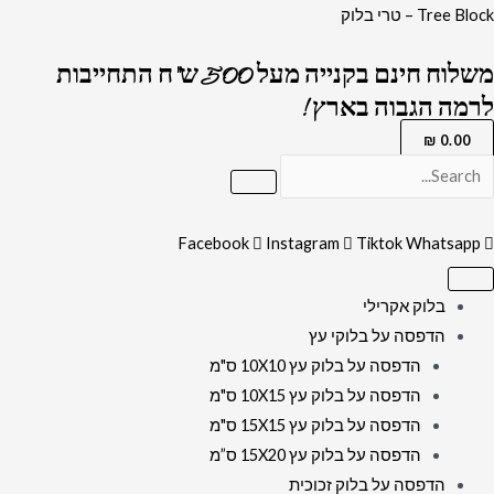
ילוג
כמות
Tree Block – טרי בלוק
תוכן
של
משלוח חינם בקנייה מעל 500 ש"ח התחייבות
5054
לרמה הגבוה בארץ !
-
תמונה
₪
0.00
מעוצבת
של
הרב
Facebook
Instagram
Tiktok
Whatsapp
חיים
קנייבסקי
בלוק אקרילי
מתפלל
הדפסה על בלוקי עץ
להדפסה
הדפסה על בלוק עץ 10X10 ס"מ
על
הדפסה על בלוק עץ 10X15 ס"מ
קנבס
הדפסה על בלוק עץ 15X15 ס"מ
או
הדפסה על בלוק עץ 15X20 ס”מ
זכוכית
הדפסה על בלוק זכוכית