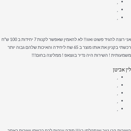
אני רוצה להגיד פשוט ואוו!! לא להאמין שאפשר לקנות 7 יחידות ב 100 ש"ח
רכשתי בקניון את אותו מוצר ב 65 שח ליחידה והאיכות שלהם גבוה יותר
משמעותית ! השירות היה נדיר בווצאפ ! ממליצה בחום!!!
לין אביטן
השירות הכי טוב שנתקלתי בו!!! תודה ענקית לכם רכשתי ישירות באתר