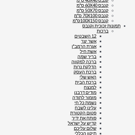
קנבס 40X40 ס"מ
קנבס 60X40 ס"מ
קנבס 50X70 ס"מ
קנבס 70X100 ס"מ
קנבס 100X150ס"מ
תמונות זכוכית וקנבס
ברכות
12 השבטים
אשר יצר
אגרת הרמב"ן
אשת חיל
בריך שמה
ברכה למקווה
הדלקת נרות
ברכת העסק
האש שלי
ברכת הבית
למנצח
מודים דרבנן
מזמור לתודה
נשמת כל חי
עלינו לשבח
פטום הקטורת
פותח את ידיך
קדיש על ישראל
שלום עליכם
תיקון הכללי