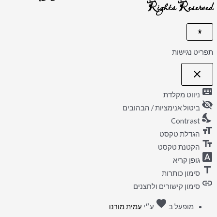
Rights Reserved
תפריט נגישות
close
פתיחה
וסגירה
keyboard
של
ניווט מקלדת
תפריט
visibility_off
הנגישות
ביטול אנימציות / הבהובים
nights_stay
Contrast
format_size
הגדלת טקסט
text_fields
הקטנת טקסט
font_download
גופן קריא
title
סימון כותרות
link
סימון קישורים ולחצנים
אהבה
favorite
מופעל ב
ע״י
עמית מורנו