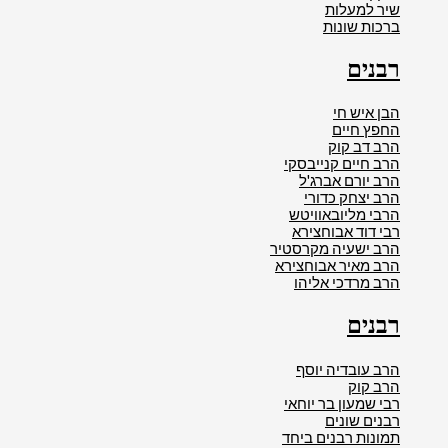
שיר למעלות
ברכות שונות
רבנים
הבן איש חי
החפץ חיים
הרב דב קוק
הרב חיים קנייבסקי
הרב יורם אברג'ל
הרב יצחק כדורי
הרבי מליובאוויטש
רבי דוד אבוחצירא
הרב ישעיה מקרסטיר
הרב מאיר אבוחצירא
הרב מרדכי אליהו
רבנים
הרב עובדיה יוסף
הרב קוק
רבי שמעון בר יוחאי
רבנים שונים
תמונות רבנים ביחד