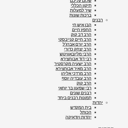
שלום עליכם
תיקון הכללי
שיר למעלות
ברכות שונות
רבנים
הבן איש חי
החפץ חיים
הרב דב קוק
הרב חיים קנייבסקי
הרב יורם אברג'ל
הרב יצחק כדורי
הרבי מליובאוויטש
רבי דוד אבוחצירא
הרב ישעיה מקרסטיר
הרב מאיר אבוחצירא
הרב מרדכי אליהו
הרב עובדיה יוסף
הרב קוק
רבי שמעון בר יוחאי
רבנים שונים
תמונות רבנים ביחד
יהדות
בית המקדש
הכותל
יהדות ויודאיקה