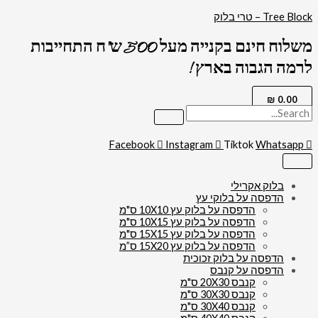
דילוג
כמות
Tree Block – טרי בלוק
של
לתוכן
3147
משלוח חינם בקנייה מעל 500 ש"ח התחייבות
-
תמונה
לרמה הגבוה בארץ !
פנורמית
של
בית
₪
0.00
המקדש
בשקיעה
על
קנבס
Facebook
Instagram
Tiktok
Whatsapp
או
זכוכית
בלוק אקרילי
הדפסה על בלוקי עץ
הדפסה על בלוק עץ 10X10 ס"מ
הדפסה על בלוק עץ 10X15 ס"מ
הדפסה על בלוק עץ 15X15 ס"מ
הדפסה על בלוק עץ 15X20 ס”מ
הדפסה על בלוק זכוכית
הדפסה על קנבס
קנבס 20X30 ס"מ
קנבס 30X30 ס"מ
קנבס 30X40 ס"מ