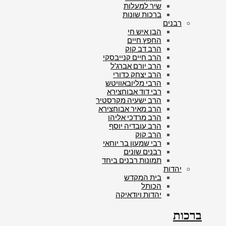
שיר למעלות
ברכות שונות
רבנים
הבן איש חי
החפץ חיים
הרב דב קוק
הרב חיים קנייבסקי
הרב יורם אברג'ל
הרב יצחק כדורי
הרבי מליובאוויטש
רבי דוד אבוחצירא
הרב ישעיה מקרסטיר
הרב מאיר אבוחצירא
הרב מרדכי אליהו
הרב עובדיה יוסף
הרב קוק
רבי שמעון בר יוחאי
רבנים שונים
תמונות רבנים ביחד
יהדות
בית המקדש
הכותל
יהדות ויודאיקה
ברכות