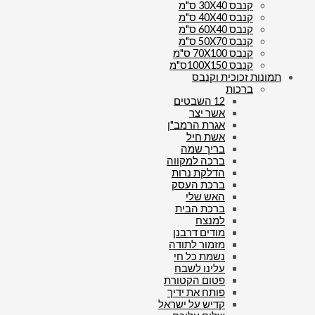
קנבס 30X40 ס"מ
קנבס 40X40 ס"מ
קנבס 60X40 ס"מ
קנבס 50X70 ס"מ
קנבס 70X100 ס"מ
קנבס 100X150ס"מ
תמונות זכוכית וקנבס
ברכות
12 השבטים
אשר יצר
אגרת הרמב"ן
אשת חיל
בריך שמה
ברכה למקווה
הדלקת נרות
ברכת העסק
האש שלי
ברכת הבית
למנצח
מודים דרבנן
מזמור לתודה
נשמת כל חי
עלינו לשבח
פטום הקטורת
פותח את ידיך
קדיש על ישראל