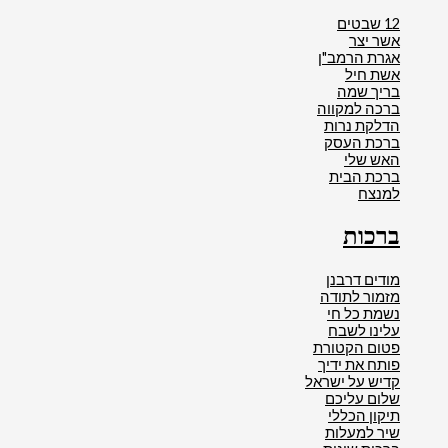
12 שבטים
אשר יצר
אגרת הרמב"ן
אשת חיל
בריך שמה
ברכה למקווה
הדלקת נרות
ברכת העסק
האש שלי
ברכת הבית
למנצח
ברכות
מודים דרבנן
מזמור לתודה
נשמת כל חי
עלינו לשבח
פטום הקטורת
פותח את ידיך
קדיש על ישראל
שלום עליכם
תיקון הכללי
שיר למעלות