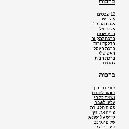
ברכות
12 שבטים
אשר יצר
אגרת הרמב"ן
אשת חיל
בריך שמה
ברכה למקווה
הדלקת נרות
ברכת העסק
האש שלי
ברכת הבית
למנצח
ברכות
מודים דרבנן
מזמור לתודה
נשמת כל חי
עלינו לשבח
פטום הקטורת
פותח את ידיך
קדיש על ישראל
שלום עליכם
תיקון הכללי