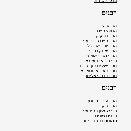
ברכות שונות
רבנים
הבן איש חי
החפץ חיים
הרב דב קוק
הרב חיים קנייבסקי
הרב יורם אברג'ל
הרב יצחק כדורי
הרבי מליובאוויטש
רבי דוד אבוחצירא
הרב ישעיה מקרסטיר
הרב מאיר אבוחצירא
הרב מרדכי אליהו
רבנים
הרב עובדיה יוסף
הרב קוק
רבי שמעון בר יוחאי
רבנים שונים
תמונות רבנים ביחד