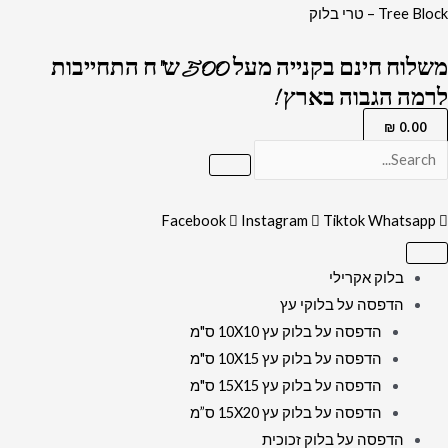
ילוג
כמות
Tree Block – טרי בלוק
תוכן
של
משלוח חינם בקנייה מעל 500 ש"ח התחייבות
3147
לרמה הגבוה בארץ !
-
ציור
₪
0.00
של
בית
המקדש
Facebook
Instagram
Tiktok
Whatsapp
בשקיעה
על
בלוק אקרילי
קנבס
הדפסה על בלוקי עץ
או
הדפסה על בלוק עץ 10X10 ס"מ
זכוכית
הדפסה על בלוק עץ 10X15 ס"מ
הדפסה על בלוק עץ 15X15 ס"מ
הדפסה על בלוק עץ 15X20 ס”מ
הדפסה על בלוק זכוכית