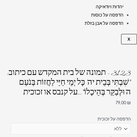
יהדות ויודאיקה
הדפסה על כוסות
הדפסה על אבן בזלת
X
3123 – תמונה של בית המקדש עם כיתוב:
"שִׁבְתִּי בְּבֵית יה' כָּל יְמֵי חַיַּי לַחֲזוֹת בְּנֹעַם
ה'וּלְבַקֵּר בְּהֵיכָלוֹ"….על קנבס או זכוכית
79.00
₪
הדפסה על זכוכית