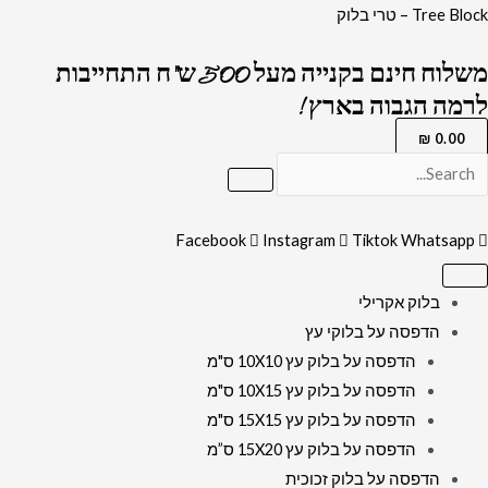
ילוג
כמות
Tree Block – טרי בלוק
תוכן
של
משלוח חינם בקנייה מעל 500 ש"ח התחייבות
3123
לרמה הגבוה בארץ !
-
תמונה
₪
0.00
של
בית
המקדש
Facebook
Instagram
Tiktok
Whatsapp
עם
כיתוב:
בלוק אקרילי
"שִׁבְתִּי
הדפסה על בלוקי עץ
בְּבֵית
הדפסה על בלוק עץ 10X10 ס"מ
יה'
הדפסה על בלוק עץ 10X15 ס"מ
כָּל
הדפסה על בלוק עץ 15X15 ס"מ
יְמֵי
הדפסה על בלוק עץ 15X20 ס”מ
חַיַּי
הדפסה על בלוק זכוכית
לַחֲזוֹת