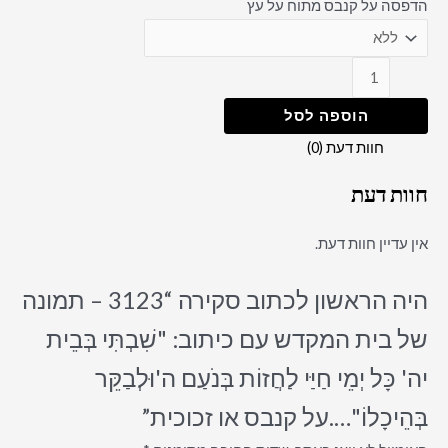
הדפסה על קנבס מתוח על עץ
הוספה לסל
חוות דעת (0)
חוות דעת
אין עדיין חוות דעת.
היה הראשון לכתוב סקירה “3123 – תמונה
של בית המקדש עם כיתוב: "שִׁבְתִּי בְּבֵית
יה' כָּל יְמֵי חַיַּי לַחֲזוֹת בְּנֹעַם ה'וּלְבַקֵּר
בְּהֵיכָלוֹ"….על קנבס או זכוכית”