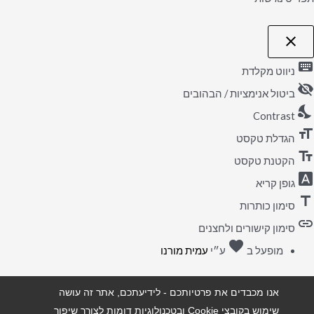
close
פתיחה
וסגירה
keyboard
של
ניווט מקלדת
תפריט
visibility_off
הנגישות
ביטול אנימציות / הבהובים
nights_stay
Contrast
format_size
הגדלת טקסט
text_fields
הקטנת טקסט
font_download
גופן קריא
title
סימון כותרות
link
סימון קישורים ולחצנים
favorite
אהבה
מופעל ב
ע״י
עמית מורנו
אנו מכבדים את פרטיותכם - לידיעתכם, אתר זה עושה
שימוש בקובצי Cookie ובטכנולוגיות דומות לצורך שיפור