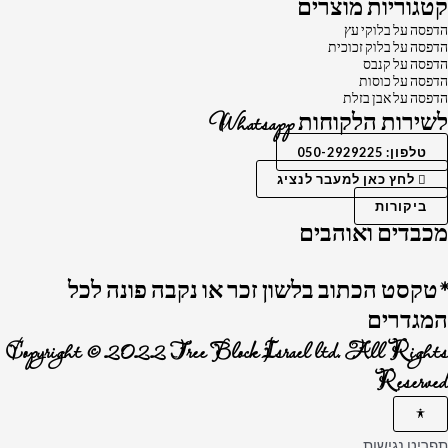
קטגוריות מוצרים
הדפסה על בלוקי עץ
הדפסה על בלוק זכוכית
הדפסה על קנבס
הדפסה על כוסות
הדפסה על אבן בזלת
לשירות הלקוחות Whatsapp
טלפון: 050-2929225
לחץ כאן למעבר לנציג
ביקורות
מכבדים ואוהבים
*טקסט הכתוב בלשון זכר או נקבה פונה לכל
המגדרים
Copyright © 2022 Tree Block Israel ltd. All Rights
Reserved
תפריט נגישות