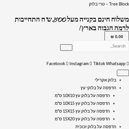
ילוג
כמות
Tree Block – טרי בלוק
תוכן
של
משלוח חינם בקנייה מעל 500 ש"ח התחייבות
3106
לרמה הגבוה בארץ !
-
ציור
₪
0.00
של
הכותל
המערבי
Facebook
Instagram
Tiktok
Whatsapp
באור
יום
בלוק אקרילי
על
הדפסה על בלוקי עץ
קנבס
הדפסה על בלוק עץ 10X10 ס"מ
או
הדפסה על בלוק עץ 10X15 ס"מ
זכוכית
הדפסה על בלוק עץ 15X15 ס"מ
מחוסמת
הדפסה על בלוק עץ 15X20 ס”מ
הדפסה על בלוק זכוכית