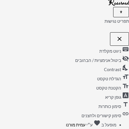
Reserved
תפריט נגישות
close
פתיחה
וסגירה
keyboard
של
ניווט מקלדת
תפריט
visibility_off
הנגישות
ביטול אנימציות / הבהובים
nights_stay
Contrast
format_size
הגדלת טקסט
text_fields
הקטנת טקסט
font_download
גופן קריא
title
סימון כותרות
link
סימון קישורים ולחצנים
favorite
אהבה
מופעל ב
ע״י
עמית מורנו