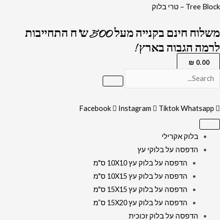
ילוג
כמות
Tree Block – טרי בלוק
תוכן
של
משלוח חינם בקנייה מעל 500 ש"ח התחייבות
3105
לרמה הגבוה בארץ !
-
תמונה
₪
0.00
של
בית
המקדש
Facebook
Instagram
Tiktok
Whatsapp
עם
כיתוב:
בלוק אקרילי
"ועשו
הדפסה על בלוקי עץ
לי
הדפסה על בלוק עץ 10X10 ס"מ
מקדש
הדפסה על בלוק עץ 10X15 ס"מ
ושכנתי
הדפסה על בלוק עץ 15X15 ס"מ
בתוכם"....על
הדפסה על בלוק עץ 15X20 ס”מ
קנבס
הדפסה על בלוק זכוכית
או