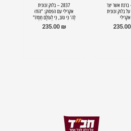
2 – ברכת אשר יצר
2837 – בלוק זכוכית
על בלוק זכוכית
אקרילי עם הפסוק: "הוֹדוּ
אק
אקרילי
לַה' כִּי טוֹב, כִּי לְעוֹלָם חַסְדּוֹ"
אל
235.00
₪
235.0