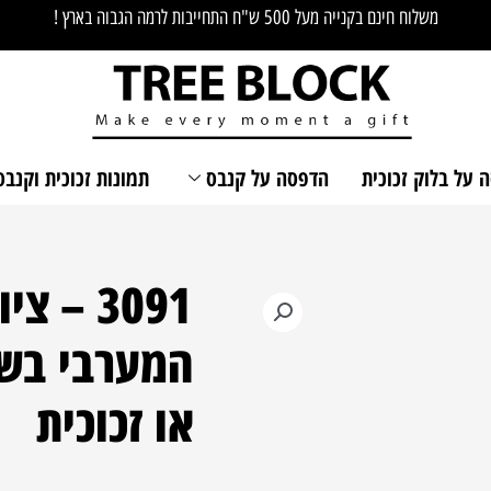
משלוח חינם בקנייה מעל 500 ש"ח התחייבות לרמה הגבוה בארץ !
 על בלוק זכוכית
הדפסה על קנבס
תמונות זכוכית וקנבס
3091 – 
כמות
של
המערבי בש
3091
-
או זכוכית
ציור
פנורמי
של