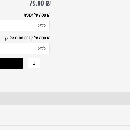
79.00
₪
הכותל
המערבי
הדפסה על זכוכית
בשקיעה
להדפסה
הדפסה על קנבס מתוח על עץ
על
קנבס
או
זכוכית