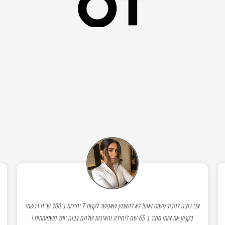
אני רוצה להגיד פשוט ואוו!! לא להאמין שאפשר לקנות 7 יחידות ב 100 ש"ח רכשתי
בקניון את אותו מוצר ב 65 שח ליחידה והאיכות שלהם גבוה יותר משמעותית !