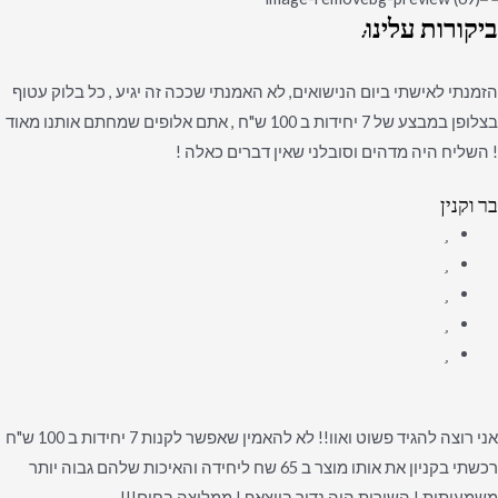
ביקורות
עלינו:
הזמנתי לאישתי ביום הנישואים, לא האמנתי שככה זה יגיע , כל בלוק עטוף
בצלופן במבצע של 7 יחידות ב 100 ש"ח , אתם אלופים שמחתם אותנו מאוד
! השליח היה מדהים וסובלני שאין דברים כאלה !
בר וקנין
אני רוצה להגיד פשוט ואוו!! לא להאמין שאפשר לקנות 7 יחידות ב 100 ש"ח
רכשתי בקניון את אותו מוצר ב 65 שח ליחידה והאיכות שלהם גבוה יותר
משמעותית ! השירות היה נדיר בווצאפ ! ממליצה בחום!!!