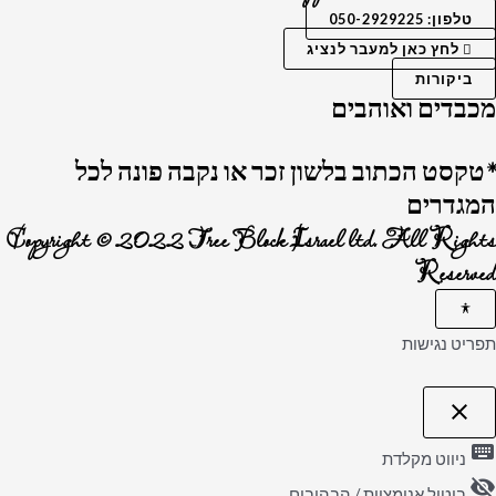
טלפון: 050-2929225
לחץ כאן למעבר לנציג
ביקורות
מכבדים ואוהבים
*טקסט הכתוב בלשון זכר או נקבה פונה לכל
המגדרים
Copyright © 2022 Tree Block Israel ltd. All Rights
Reserved
תפריט נגישות
close
פתיחה
וסגירה
keyboard
של
ניווט מקלדת
תפריט
visibility_off
הנגישות
ביטול אנימציות / הבהובים