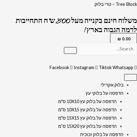
ילוג
כמות
Tree Block – טרי בלוק
תוכן
של
משלוח חינם בקנייה מעל 500 ש"ח התחייבות
3075
לרמה הגבוה בארץ !
-
תמונה
₪
0.00
של
רבנים
שונים
Facebook
Instagram
Tiktok
Whatsapp
על
רקע
בלוק אקרילי
שיש
הדפסה על בלוקי עץ
לבן
הדפסה על בלוק עץ 10X10 ס"מ
ואפור
הדפסה על בלוק עץ 10X15 ס"מ
הדפסה על בלוק עץ 15X15 ס"מ
הדפסה על בלוק עץ 15X20 ס”מ
הדפסה על בלוק זכוכית