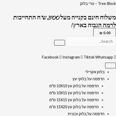
ילוג
כמות
Tree Block – טרי בלוק
תוכן
של
משלוח חינם בקנייה מעל 500 ש"ח התחייבות
3062
לרמה הגבוה בארץ !
-
ציור
₪
0.00
של
הכותל
המערבי
Facebook
Instagram
Tiktok
Whatsapp
באור
יום
בלוק אקרילי
להדפסה
הדפסה על בלוקי עץ
על
הדפסה על בלוק עץ 10X10 ס"מ
קנבס
הדפסה על בלוק עץ 10X15 ס"מ
או
הדפסה על בלוק עץ 15X15 ס"מ
זכוכית
הדפסה על בלוק עץ 15X20 ס”מ
מחוסמת
הדפסה על בלוק זכוכית