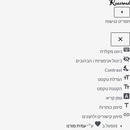
Reserved
תפריט נגישות
close
פתיחה
וסגירה
keyboard
של
ניווט מקלדת
תפריט
visibility_off
הנגישות
ביטול אנימציות / הבהובים
nights_stay
Contrast
format_size
הגדלת טקסט
text_fields
הקטנת טקסט
font_download
גופן קריא
title
סימון כותרות
link
סימון קישורים ולחצנים
favorite
אהבה
מופעל ב
ע״י
עמית מורנו