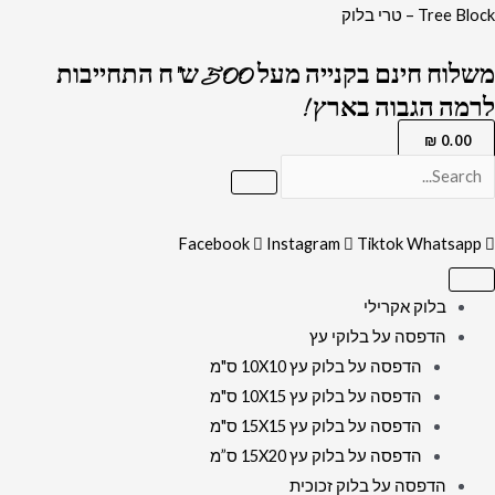
ילוג
כמות
Tree Block – טרי בלוק
תוכן
של
משלוח חינם בקנייה מעל 500 ש"ח התחייבות
3060
לרמה הגבוה בארץ !
-
תמונה
₪
0.00
מעוצבת
של
בית
Facebook
Instagram
Tiktok
Whatsapp
המקדש
עם
בלוק אקרילי
יונות
הדפסה על בלוקי עץ
שלום
הדפסה על בלוק עץ 10X10 ס"מ
על
הדפסה על בלוק עץ 10X15 ס"מ
קנבס
הדפסה על בלוק עץ 15X15 ס"מ
או
הדפסה על בלוק עץ 15X20 ס”מ
זכוכית
הדפסה על בלוק זכוכית
מחוסמת