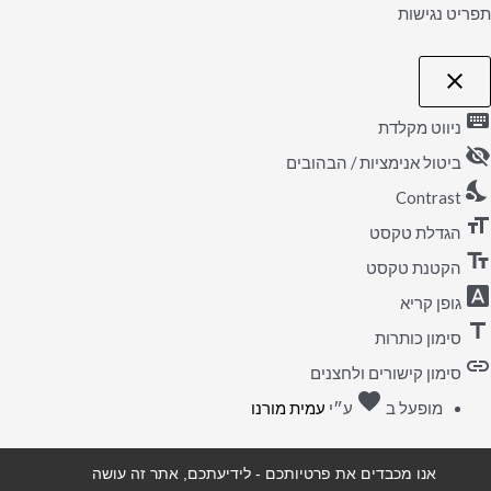
תפריט נגישות
close
פתיחה
וסגירה
keyboard
של
ניווט מקלדת
תפריט
visibility_off
הנגישות
ביטול אנימציות / הבהובים
nights_stay
Contrast
format_size
הגדלת טקסט
text_fields
הקטנת טקסט
font_download
גופן קריא
title
סימון כותרות
link
סימון קישורים ולחצנים
favorite
אהבה
מופעל ב
ע״י
עמית מורנו
אנו מכבדים את פרטיותכם - לידיעתכם, אתר זה עושה