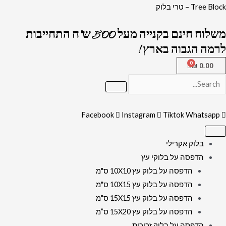
ילוג
כמות
Tree Block – טרי בלוק
תוכן
של
משלוח חינם בקנייה מעל 500 ש"ח התחייבות
3030
לרמה הגבוה בארץ !
-
תמונת
₪
0.00
רבנים
על
רקע
Facebook
Instagram
Tiktok
Whatsapp
שיש
שחור
ולבן
בלוק אקרילי
ומשפט:
הדפסה על בלוקי עץ
"שיויתי
הדפסה על בלוק עץ 10X10 ס"מ
ה'
הדפסה על בלוק עץ 10X15 ס"מ
לנגדי
הדפסה על בלוק עץ 15X15 ס"מ
תמיד"
הדפסה על בלוק עץ 15X20 ס”מ
הדפסה על בלוק זכוכית