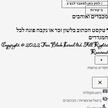
לחץ כאן למעבר לנציג
ביקורות
מכבדים ואוהבים
*טקסט הכתוב בלשון זכר או נקבה פונה לכל
המגדרים
Copyright © 2022 Tree Block Israel ltd. All Rights
Reserved
תפריט נגישות
close
פתיחה
וסגירה
keyboard
של
ניווט מקלדת
תפריט
visibility_off
הנגישות
ביטול אנימציות / הבהובים
nights_stay