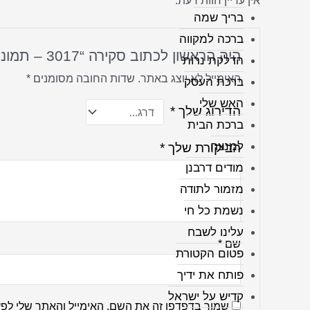
אין עדיין חוות דעת.
בריך שמה
ברכה למקווה
היה הראשון לכתוב סקירה “3017 – תמונה מדהימה של הכותל המערבי בשקיעה על קנבס או זכוכית מחוסמת”
הדלקת נרות
האימייל לא יוצג באתר.
שדות החובה מסומנים
*
ברכת העסק
האש שלי
הדירוג שלך
*
ברכת הבית
למנצח
הביקורת שלך
*
מודים דרבנן
מזמור לתודה
נשמת כל חי
עלינו לשבח
שם
*
פטום הקטורת
פותח את ידיך
קדיש על ישראל
שמור בדפדפן זה את השם, האימייל והאתר שלי לפ