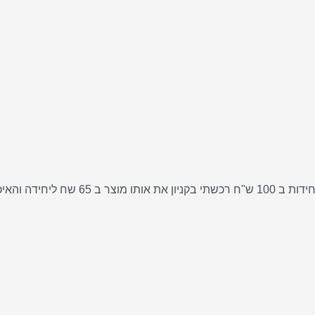
אני רוצה להגיד פשוט ואוו!! לא להאמין שאפ