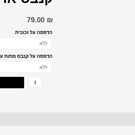
מדהימה
של
79.00
₪
הכותל
המערבי
הדפסה על זכוכית
בשקיעה
על
הדפסה על קנבס מתוח על
קנבס
או
זכוכית
מחוסמת