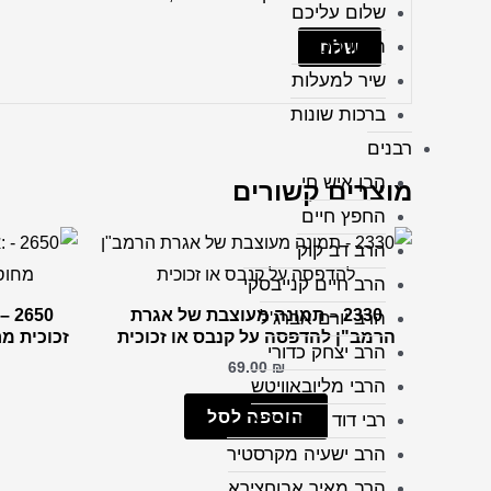
שלום עליכם
תיקון הכללי
שיר למעלות
ברכות שונות
רבנים
הבן איש חי
מוצרים קשורים
החפץ חיים
הרב דב קוק
הרב חיים קנייבסקי
2330 – תמונה מעוצבת של אגרת
50
הרב יורם אברג'ל
הרמב"ן להדפסה על קנבס או זכוכית
זכוכית מ
הרב יצחק כדורי
69.00
₪
הרבי מליובאוויטש
הוספה לסל
רבי דוד אבוחצירא
הרב ישעיה מקרסטיר
הרב מאיר אבוחצירא