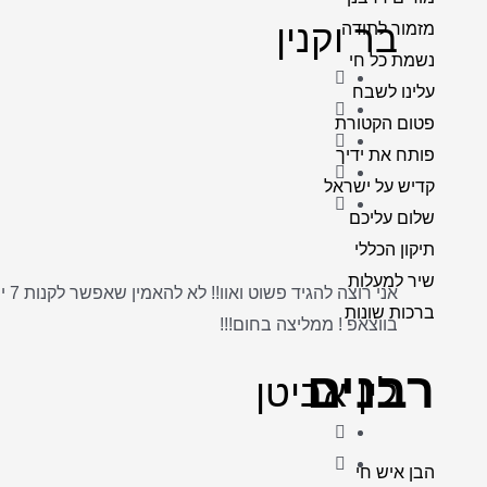
בר וקנין
מזמור לתודה
נשמת כל חי
עלינו לשבח
פטום הקטורת
פותח את ידיך
קדיש על ישראל
שלום עליכם
תיקון הכללי
שיר למעלות
ברכות שונות
בווצאפ ! ממליצה בחום!!!
רבנים
לין אביטן
הבן איש חי