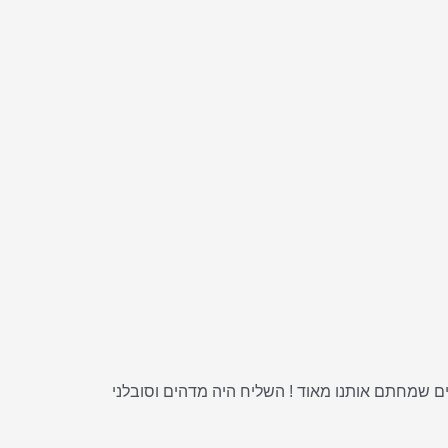
ככה זה יגיע , כל בלוק עטוף בצלופן במבצע של 7 יחידות ב 100 ש"ח , אתם אלופים שמחתם אותנו מאוד ! השליח היה מדהים וסובלני