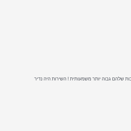
שר לקנות 7 יחידות ב 100 ש"ח רכשתי בקניון את אותו מוצר ב 65 שח ליחידה והאיכות שלהם גבוה יותר משמעותית ! השירות היה נדיר