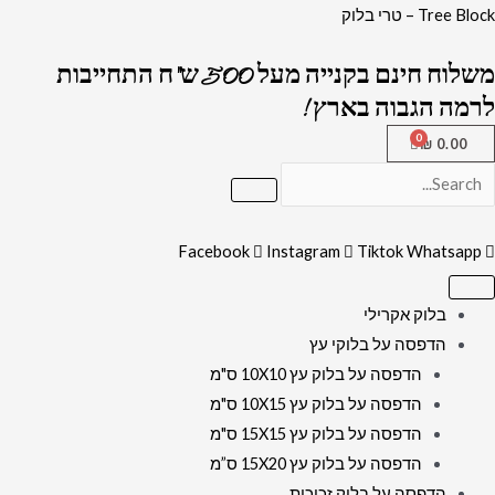
ילוג
כמות
Tree Block – טרי בלוק
תוכן
של
משלוח חינם בקנייה מעל 500 ש"ח התחייבות
3015
לרמה הגבוה בארץ !
-
תמונה
₪
0.00
פנורמית
של
בית
Facebook
Instagram
Tiktok
Whatsapp
המקדש
השלישי
בשקיעה
בלוק אקרילי
על
הדפסה על בלוקי עץ
קנבס
הדפסה על בלוק עץ 10X10 ס"מ
או
הדפסה על בלוק עץ 10X15 ס"מ
זכוכית
הדפסה על בלוק עץ 15X15 ס"מ
הדפסה על בלוק עץ 15X20 ס”מ
הדפסה על בלוק זכוכית