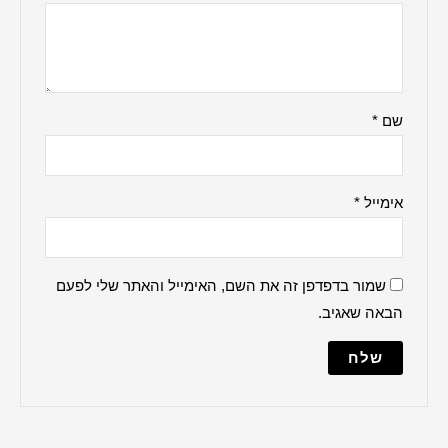
ברכה למקווה
הדלקת נרות
ברכת העסק
האש שלי
ברכת הבית
למנצח
מודים דרבנן
מזמור לתודה
נשמת כל חי
עלינו לשבח
מייל והאתר שלי לפעם
פטום הקטורת
פותח את ידיך
קדיש על ישראל
שלום עליכם
תיקון הכללי
שיר למעלות