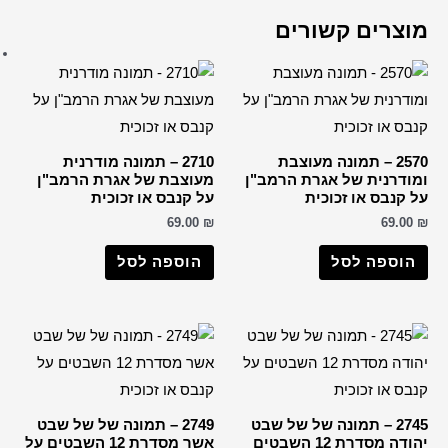
ברכות שונות
רבנים
הבן איש חי
החפץ חיים
הרב דב קוק
2710 – תמונה מודרנית
הרב חיים קנייבסקי
וצבת של אגרת הרמב"ן
הרב יורם אברג'ל
קנבס או זכוכית
69.0
הרב יצחק כדורי
הרבי מליובאוויטש
וספה לסל
רבי דוד אבוחצירא
הרב ישעיה מקרסטיר
הרב מאיר אבוחצירא
הרב מרדכי אליהו
הרב עובדיה יוסף
2749 – תמונה של של שבט
הרב קוק
אשר מסדרת 12 השבטים על