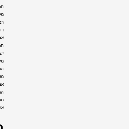
הרבי
מליובאוויטש
רבי
דוד
אבוחצירא
הרב
ישעיה
מקרסטיר
הרב
מאיר
אבוחצירא
הרב
מרדכי
אליהו
רבנים