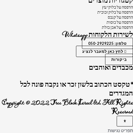
קטגוריות מוצרים
הדפסה על בלוקי עץ
הדפסה על בלוק זכוכית
הדפסה על קנבס
הדפסה על כוסות
הדפסה על אבן בזלת
לשירות הלקוחות Whatsapp
טלפון: 050-2929225
לחץ כאן למעבר לנציג
ביקורות
מכבדים ואוהבים
*טקסט הכתוב בלשון זכר או נקבה פונה לכל
המגדרים
Copyright © 2022 Tree Block Israel ltd. All Rights
Reserved
תפריט נגישות