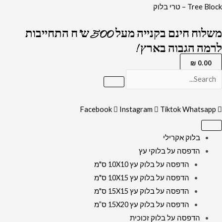
ילוג
כמות
Tree Block – טרי בלוק
תוכן
של
משלוח חינם בקנייה מעל 500 ש"ח התחייבות
3004
לרמה הגבוה בארץ !
-
תמונה
₪
0.00
מעוצבת
של
הכותל
Facebook
Instagram
Tiktok
Whatsapp
המערבי
בשחור
בלוק אקרילי
לבן
הדפסה על בלוקי עץ
עם
הדפסה על בלוק עץ 10X10 ס"מ
נגיעות
הדפסה על בלוק עץ 10X15 ס"מ
בזהב
הדפסה על בלוק עץ 15X15 ס"מ
הדפסה על בלוק עץ 15X20 ס”מ
הדפסה על בלוק זכוכית