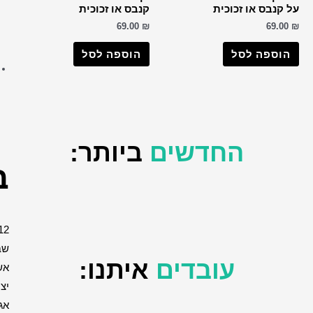
רבי שמעון בר יוחאי
ס או זכוכית
69.0
רבנים שונים
תמונות רבנים ביחד
וספה לסל
יהדות
בית המקדש
הכותל
יהדות ויודאיקה
יותר:
ברכות
12
שבטים
יתנו:
אשר
יצר
אגרת