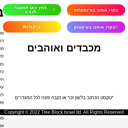
ברכות
לחץ כאן למעבר
לנציג
ביקורות
מודים
דרבנן
והבים
מזמור
לתודה
נשמת
כל
חי
עלינו
לשבח
בה פונה לכל המגדרים
פטום
הקטורת
Copyright © 2022 Tree Blo
פותח
אנו מכבדים את פרטיותכם
את