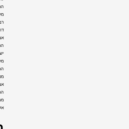
הרבי
מליובאוויטש
רבי
דוד
אבוחצירא
הרב
ישעיה
מקרסטיר
הרב
מאיר
אבוחצירא
הרב
מרדכי
אליהו
רבנים