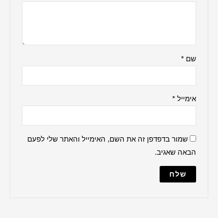
ברכה למקווה
הדלקת נרות
ברכת העסק
האש שלי
ברכת הבית
למנצח
מודים דרבנן
מזמור לתודה
נשמת כל חי
עלינו לשבח
מייל והאתר שלי לפעם
פטום הקטורת
פותח את ידיך
קדיש על ישראל
שלום עליכם
תיקון הכללי
שיר למעלות