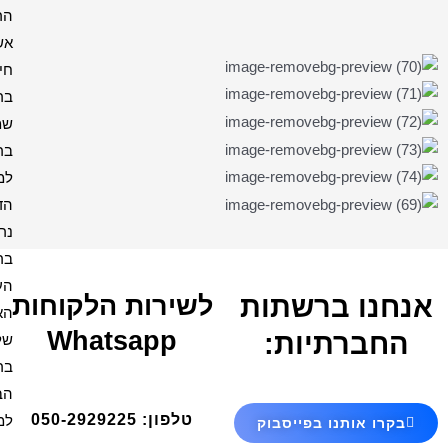
הרמב"ן
אשת
חיל
בריך
שמה
ברכה
למקווה
הדלקת
נרות
ברכת
העסק
ירות הלקוחות
האש
Whatsapp
שלי
ברכת
הבית
טלפון: 050-2929225
למנצח