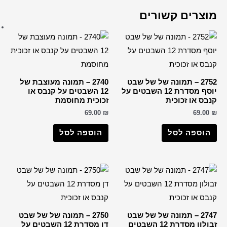
ברכות שונות
רבנים
הבן איש חי
החפץ חיים
הרב דב קוק
2740 – תמונה מעוצבת של
הרב חיים קנייבסקי
12 השבטים על קנבס או
הרב יורם אברג'ל
וכית מחוסמת
69.0
הרב יצחק כדורי
הרבי מליובאוויטש
וספה לסל
רבי דוד אבוחצירא
הרב ישעיה מקרסטיר
הרב מאיר אבוחצירא
הרב מרדכי אליהו
הרב עובדיה יוסף
2750 – תמונה של של שבט
הרב קוק
דן מסדרת 12 השבטים על