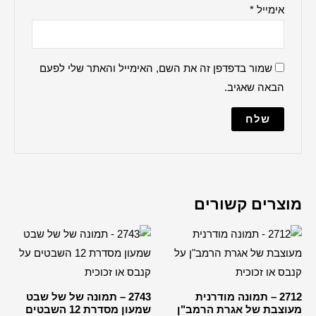
ברכה למקווה
הדלקת נרות
ברכת העסק
האש שלי
מייל והאתר שלי לפעם
ברכת הבית
למנצח
מודים דרבנן
מזמור לתודה
נשמת כל חי
עלינו לשבח
פטום הקטורת
פותח את ידיך
קדיש על ישראל
שלום עליכם
תיקון הכללי
2743 – תמונה של של שבט
שמעון מסדרת 12 השבטים
שיר למעלות