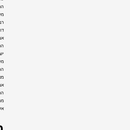
הרבי
מליובאוויטש
רבי
דוד
אבוחצירא
הרב
ישעיה
מקרסטיר
הרב
מאיר
אבוחצירא
הרב
מרדכי
אליהו
רבנים