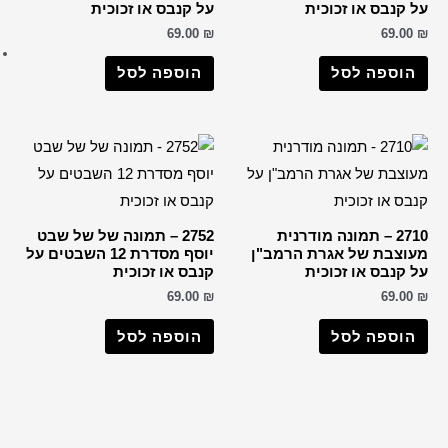
קנבס או זכוכית
ברכות שונות
69.0
רבנים
וספה לסל
הבן איש חי
החפץ חיים
הרב דב קוק
הרב חיים קנייבסקי
הרב יורם אברג'ל
הרב יצחק כדורי
2752 – תמונה של של שבט
יוסף מסדרת 12 השבטים על
הרבי מליובאוויטש
ס או זכוכית
רבי דוד אבוחצירא
69.0
הרב ישעיה מקרסטיר
וספה לסל
הרב מאיר אבוחצירא
הרב מרדכי אליהו
הרב עובדיה יוסף
הרב קוק