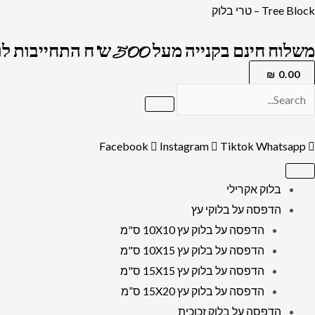
ילוג
כמות
Tree Block – טרי בלוק
תוכן
של
משלוח חינם בקנייה מעל 500 ש"ח התחייבות לרמה הגבוה בארץ !
2879
-
₪
0.00
ברכת
פטום
הקטורת
Facebook
Instagram
Tiktok
Whatsapp
פנורמית
עם
בלוק אקרילי
בית
הדפסה על בלוקי עץ
המקדש
הדפסה על בלוק עץ 10X10 ס"מ
על
הדפסה על בלוק עץ 10X15 ס"מ
קנבס
הדפסה על בלוק עץ 15X15 ס"מ
או
הדפסה על בלוק עץ 15X20 ס”מ
זכוכית
הדפסה על בלוק זכוכית