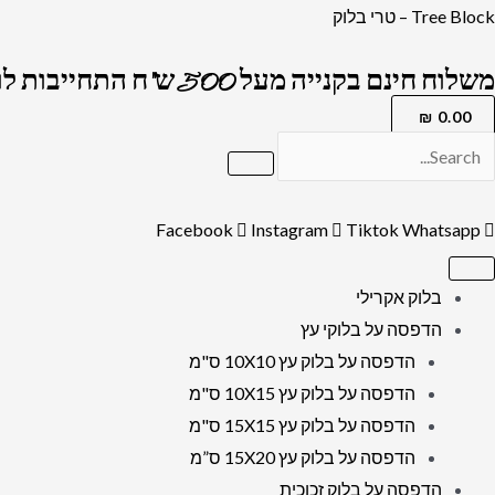
ילוג
כמות
Tree Block – טרי בלוק
תוכן
של
משלוח חינם בקנייה מעל 500 ש"ח התחייבות לרמה הגבוה בארץ !
2878
-
₪
0.00
ברכת
אשר
יצר
Facebook
Instagram
Tiktok
Whatsapp
בזהב
על
בלוק אקרילי
בלוק
הדפסה על בלוקי עץ
אקרילי
הדפסה על בלוק עץ 10X10 ס"מ
שקוף
הדפסה על בלוק עץ 10X15 ס"מ
הדפסה על בלוק עץ 15X15 ס"מ
הדפסה על בלוק עץ 15X20 ס”מ
הדפסה על בלוק זכוכית