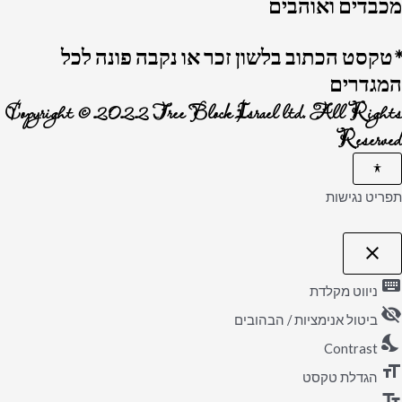
מכבדים ואוהבים
*טקסט הכתוב בלשון זכר או נקבה פונה לכל
המגדרים
Copyright © 2022 Tree Block Israel ltd. All Rights
Reserved
תפריט נגישות
close
פתיחה
וסגירה
keyboard
של
ניווט מקלדת
תפריט
visibility_off
הנגישות
ביטול אנימציות / הבהובים
nights_stay
Contrast
format_size
הגדלת טקסט
text_fields