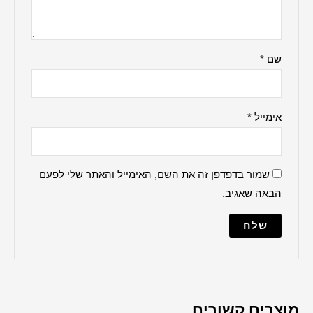
ברכה למקווה
הדלקת נרות
ברכת העסק
האש שלי
ברכת הבית
למנצח
מודים דרבנן
מזמור לתודה
נשמת כל חי
מייל והאתר שלי לפעם
עלינו לשבח
פטום הקטורת
פותח את ידיך
קדיש על ישראל
שלום עליכם
תיקון הכללי
שיר למעלות