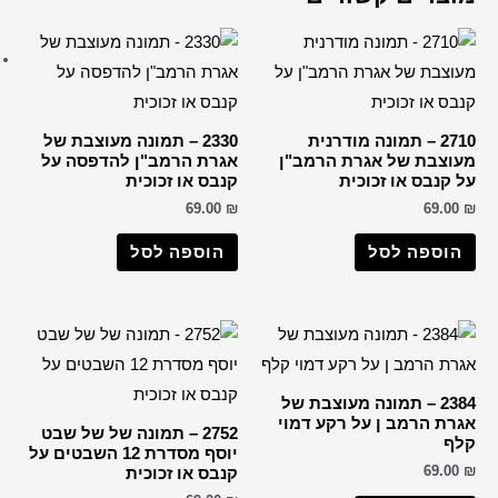
ברכות שונות
רבנים
הבן איש חי
החפץ חיים
2330 – תמונה מעוצבת של
הרב דב קוק
רת הרמב"ן להדפסה על
ס או זכוכית
הרב חיים קנייבסקי
69.0
הרב יורם אברג'ל
וספה לסל
הרב יצחק כדורי
הרבי מליובאוויטש
רבי דוד אבוחצירא
הרב ישעיה מקרסטיר
הרב מאיר אבוחצירא
הרב מרדכי אליהו
2752 – תמונה של של שבט
הרב עובדיה יוסף
יוסף מסדרת 12 השבטים על
ס או זכוכית
הרב קוק