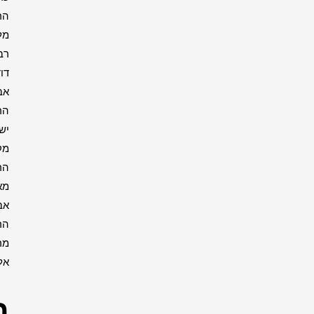
הרבי
מליובאוויטש
רבי
דוד
אבוחצירא
הרב
ישעיה
מקרסטיר
הרב
מאיר
אבוחצירא
הרב
מרדכי
אליהו
רבנים