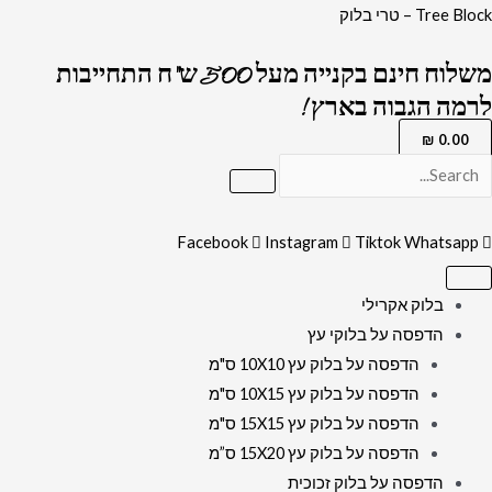
ילוג
כמות
Tree Block – טרי בלוק
תוכן
של
משלוח חינם בקנייה מעל 500 ש"ח התחייבות
2852
לרמה הגבוה בארץ !
-
תמונה
₪
0.00
של
ברכת
הבית
Facebook
Instagram
Tiktok
Whatsapp
בגווני
סגול
בלוק אקרילי
ולבן
הדפסה על בלוקי עץ
על
הדפסה על בלוק עץ 10X10 ס"מ
זכוכית
הדפסה על בלוק עץ 10X15 ס"מ
או
הדפסה על בלוק עץ 15X15 ס"מ
קנבס
הדפסה על בלוק עץ 15X20 ס”מ
הדפסה על בלוק זכוכית