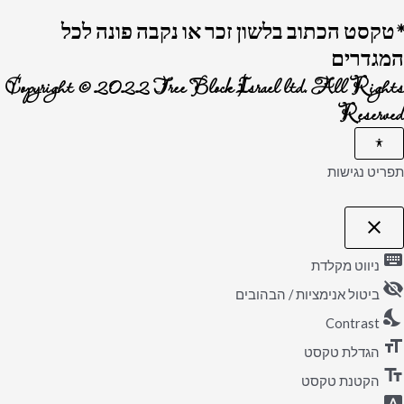
*טקסט הכתוב בלשון זכר או נקבה פונה לכל
המגדרים
Copyright © 2022 Tree Block Israel ltd. All Rights
Reserved
תפריט נגישות
close
פתיחה וסגירה של תפריט הנגישות
keyboard
ניווט מקלדת
visibility_off
ביטול אנימציות / הבהובים
nights_stay
Contrast
format_size
הגדלת טקסט
text_fields
הקטנת טקסט