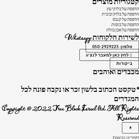
קטגוריות מוצרים
הדפסה על בלוקי עץ
הדפסה על בלוק זכוכית
הדפסה על קנבס
הדפסה על כוסות
הדפסה על אבן בזלת
לשירות הלקוחות Whatsapp
טלפון: 050-2929225
לחץ כאן למעבר לנציג
ביקורות
מכבדים ואוהבים
*טקסט הכתוב בלשון זכר או נקבה פונה לכל
המגדרים
Copyright © 2022 Tree Block Israel ltd. All Rights
Reserved
תפריט נגישות