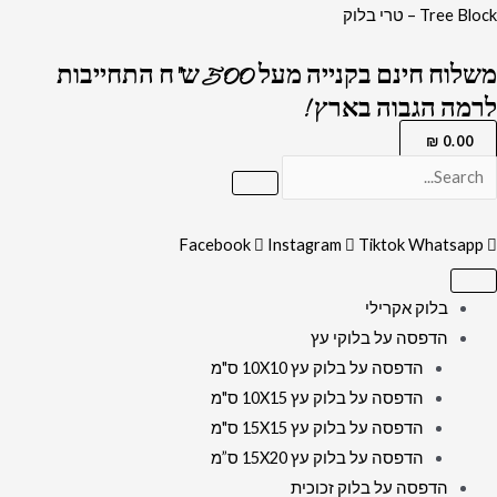
ילוג
כמות
Tree Block – טרי בלוק
תוכן
של
משלוח חינם בקנייה מעל 500 ש"ח התחייבות
2848
לרמה הגבוה בארץ !
–
בלוק
₪
0.00
זכוכית
אקרילי
של
Facebook
Instagram
Tiktok
Whatsapp
ברכת
הבית
בלוק אקרילי
בגווני
הדפסה על בלוקי עץ
לבן
הדפסה על בלוק עץ 10X10 ס"מ
וזהב
הדפסה על בלוק עץ 10X15 ס"מ
הדפסה על בלוק עץ 15X15 ס"מ
הדפסה על בלוק עץ 15X20 ס”מ
הדפסה על בלוק זכוכית