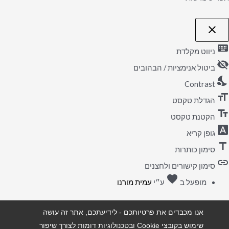
close
פתיחה וסגירה של תפריט הנגישות
keyboard
ניווט מקלדת
visibility_off
ביטול אנימציות / הבהובים
nights_stay
Contrast
format_size
הגדלת טקסט
text_fields
הקטנת טקסט
font_download
גופן קריא
title
סימון כותרות
link
סימון קישורים ולחצנים
favorite
אהבה
מופעל ב
ע״י
עמית מורנו
אנו מכבדים את פרטיותכם - לידיעתכם, אתר זה עושה
שימוש בקובצי Cookie ובטכנולוגיות דומות לצורך שיפור