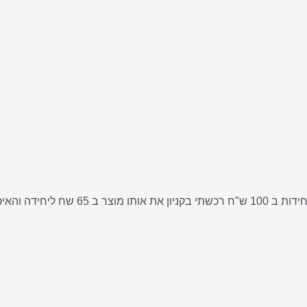
אני רוצה להגיד פשוט ואוו!! לא להאמין שאפ