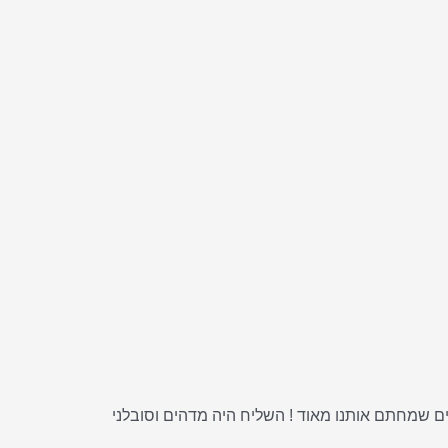
ככה זה יגיע , כל בלוק עטוף בצלופן במבצע של 7 יחידות ב 100 ש"ח , אתם אלופים שמחתם אותנו מאוד ! השליח היה מדהים וסובלני