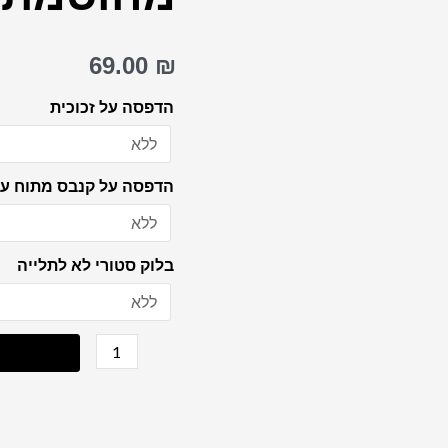
מזמור
לתודה
69.00
₪
על
קנבס
הדפסה על זכוכית
או
זכוכית
הדפסה על קנבס מתוח על
מחוסמת
בלוק סטורי לא לתלייה