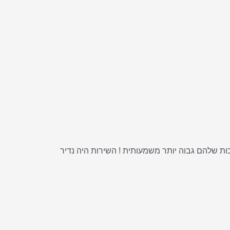
שר לקנות 7 יחידות ב 100 ש"ח רכשתי בקניון את אותו מוצר ב 65 שח ליחידה והאיכות שלהם גבוה יותר משמעותית ! השירות היה נדיר