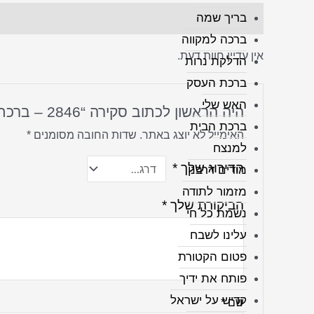
בריך שמה
חוות דעת (0)
ברכה למקווה
אין עדיין חוות דעת.
הדלקת נרות
ברכת העסק
האש שלי
היה הראשון לכתוב סקירה “2846 – ברכת מזמור לתודה על קנבס או זכוכית מחוסמת”
ברכת הבית
האימייל לא יוצג באתר.
שדות החובה מסומנים
*
למנצח
הדירוג שלך
*
מודים דרבנן
מזמור לתודה
הביקורת שלך
*
נשמת כל חי
עלינו לשבח
פטום הקטורת
פותח את ידיך
קדיש על ישראל
שם
*