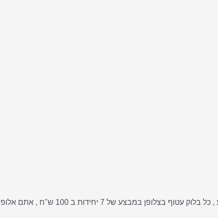
הזמנתי לאישתי ביום הנישואים, לא האמנתי ש