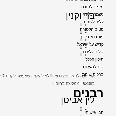
מזמור לתודה
בר וקנין
נשמת כל חי
עלינו לשבח
פטום הקטורת
פותח את ידיך
קדיש על ישראל
שלום עליכם
תיקון הכללי
שיר למעלות
ברכות שונות
בווצאפ ! ממליצה בחום!!!
רבנים
לין אביטן
הבן איש חי