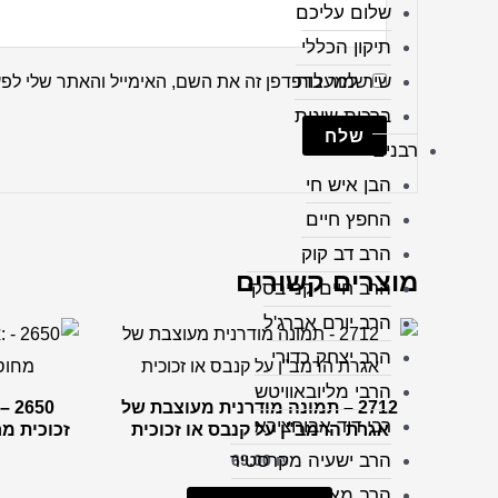
שלום עליכם
תיקון הכללי
שיר למעלות
שמור בדפדפן זה את השם, האימייל והאתר שלי לפ
ברכות שונות
רבנים
הבן איש חי
החפץ חיים
הרב דב קוק
מוצרים קשורים
הרב חיים קנייבסקי
הרב יורם אברג'ל
הרב יצחק כדורי
הרבי מליובאוויטש
2712 – תמונה מודרנית מעוצבת של
50
רבי דוד אבוחצירא
אגרת הרמב"ן על קנבס או זכוכית
זכוכית מ
הרב ישעיה מקרסטיר
69.00
₪
הרב מאיר אבוחצירא