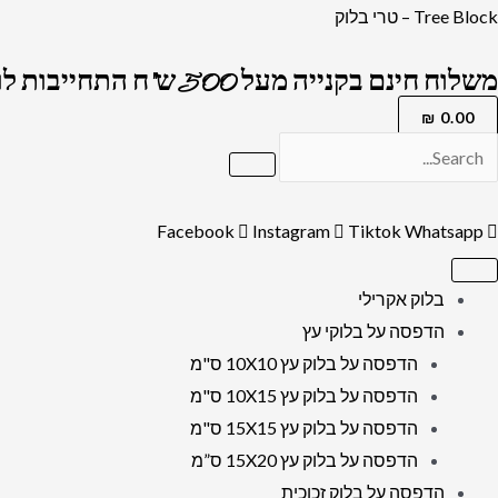
ילוג
כמות
Tree Block – טרי בלוק
תוכן
של
משלוח חינם בקנייה מעל 500 ש"ח התחייבות לרמה הגבוה בארץ !
2835
-
₪
0.00
תמונה
עם
כיתוב:
Facebook
Instagram
Tiktok
Whatsapp
"עסק
זה
בלוק אקרילי
נבנה
הדפסה על בלוקי עץ
בחסדי
הדפסה על בלוק עץ 10X10 ס"מ
השם
הדפסה על בלוק עץ 10X15 ס"מ
יתברך"
הדפסה על בלוק עץ 15X15 ס"מ
להדפסה
הדפסה על בלוק עץ 15X20 ס”מ
על
הדפסה על בלוק זכוכית