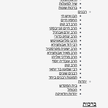
שיר למעלות
ברכות שונות
רבנים
הבן איש חי
החפץ חיים
הרב דב קוק
הרב חיים קנייבסקי
הרב יורם אברג'ל
הרב יצחק כדורי
הרבי מליובאוויטש
רבי דוד אבוחצירא
הרב ישעיה מקרסטיר
הרב מאיר אבוחצירא
הרב מרדכי אליהו
הרב עובדיה יוסף
הרב קוק
רבי שמעון בר יוחאי
רבנים שונים
תמונות רבנים ביחד
יהדות
בית המקדש
הכותל
יהדות ויודאיקה
ברכות