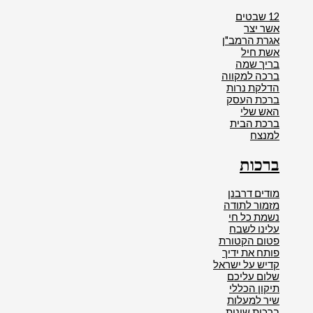
12 שבטים
אשר יצר
אגרת הרמב"ן
אשת חיל
בריך שמה
ברכה למקווה
הדלקת נרות
ברכת העסק
האש שלי
ברכת הבית
למנצח
ברכות
מודים דרבנן
מזמור לתודה
נשמת כל חי
עלינו לשבח
פטום הקטורת
פותח את ידיך
קדיש על ישראל
שלום עליכם
תיקון הכללי
שיר למעלות
ברכות שונות