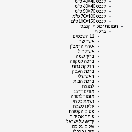
קנבס 40X40 ס"מ
קנבס 60X40 ס"מ
קנבס 50X70 ס"מ
קנבס 70X100 ס"מ
קנבס 100X150ס"מ
תמונות זכוכית וקנבס
ברכות
12 השבטים
אשר יצר
אגרת הרמב"ן
אשת חיל
בריך שמה
ברכה למקווה
הדלקת נרות
ברכת העסק
האש שלי
ברכת הבית
למנצח
מודים דרבנן
מזמור לתודה
נשמת כל חי
עלינו לשבח
פטום הקטורת
פותח את ידיך
קדיש על ישראל
שלום עליכם
תיקון הכללי