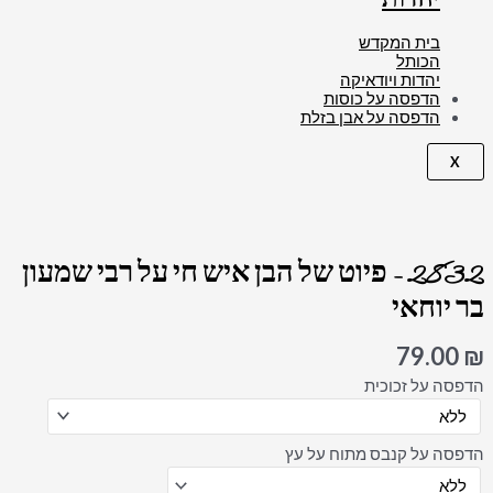
בית המקדש
הכותל
יהדות ויודאיקה
הדפסה על כוסות
הדפסה על אבן בזלת
X
כמות
של
2832
2832 – פיוט של הבן איש חי על רבי שמעון
-
פיוט
בר יוחאי
של
הבן
איש
79.00
₪
חי
על
הדפסה על זכוכית
רבי
שמעון
בר
הדפסה על קנבס מתוח על עץ
יוחאי