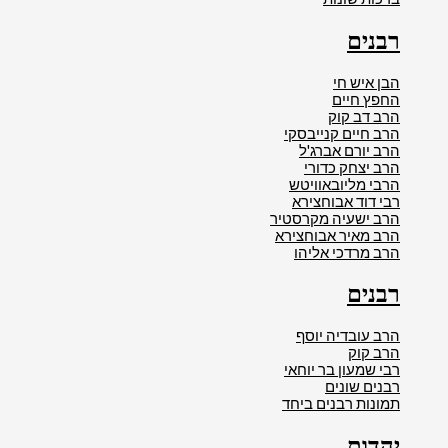
רבנים
הבן איש חי
החפץ חיים
הרב דב קוק
הרב חיים קנייבסקי
הרב יורם אברג'ל
הרב יצחק כדורי
הרבי מליובאוויטש
רבי דוד אבוחצירא
הרב ישעיה מקרסטיר
הרב מאיר אבוחצירא
הרב מרדכי אליהו
רבנים
הרב עובדיה יוסף
הרב קוק
רבי שמעון בר יוחאי
רבנים שונים
תמונות רבנים ביחד
יהדות