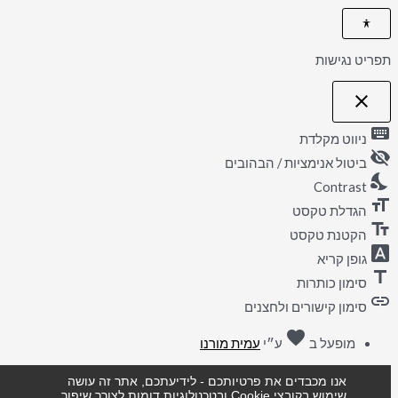
תפריט נגישות
close
פתיחה וסגירה של תפריט הנגישות
keyboard
ניווט מקלדת
visibility_off
ביטול אנימציות / הבהובים
nights_stay
Contrast
format_size
הגדלת טקסט
text_fields
הקטנת טקסט
font_download
גופן קריא
title
סימון כותרות
link
סימון קישורים ולחצנים
אהבה
favorite
מופעל ב
ע״י
עמית מורנו
אנו מכבדים את פרטיותכם - לידיעתכם, אתר זה עושה
שימוש בקובצי Cookie ובטכנולוגיות דומות לצורך שיפור