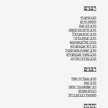
רבנים
הבן איש חי
החפץ חיים
הרב דב קוק
הרב חיים קנייבסקי
הרב יורם אברג'ל
הרב יצחק כדורי
הרבי מליובאוויטש
רבי דוד אבוחצירא
הרב ישעיה מקרסטיר
הרב מאיר אבוחצירא
הרב מרדכי אליהו
רבנים
הרב עובדיה יוסף
הרב קוק
רבי שמעון בר יוחאי
רבנים שונים
תמונות רבנים ביחד
יהדות