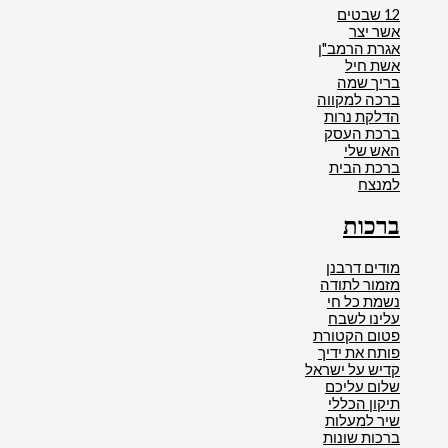
12 שבטים
אשר יצר
אגרת הרמב"ן
אשת חיל
בריך שמה
ברכה למקווה
הדלקת נרות
ברכת העסק
האש שלי
ברכת הבית
למנצח
ברכות
מודים דרבנן
מזמור לתודה
נשמת כל חי
עלינו לשבח
פטום הקטורת
פותח את ידיך
קדיש על ישראל
שלום עליכם
תיקון הכללי
שיר למעלות
ברכות שונות