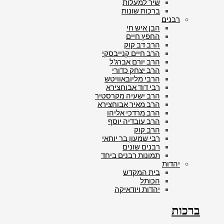
שיר למעלות
ברכות שונות
רבנים
הבן איש חי
החפץ חיים
הרב דב קוק
הרב חיים קנייבסקי
הרב יורם אברג'ל
הרב יצחק כדורי
הרבי מליובאוויטש
רבי דוד אבוחצירא
הרב ישעיה מקרסטיר
הרב מאיר אבוחצירא
הרב מרדכי אליהו
הרב עובדיה יוסף
הרב קוק
רבי שמעון בר יוחאי
רבנים שונים
תמונות רבנים ביחד
יהדות
בית המקדש
הכותל
יהדות ויודאיקה
ברכות