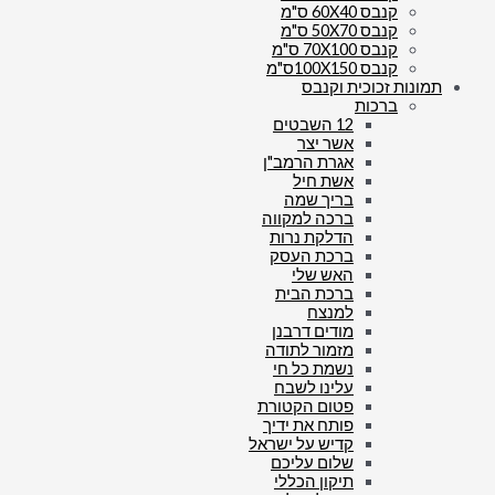
קנבס 60X40 ס"מ
קנבס 50X70 ס"מ
קנבס 70X100 ס"מ
קנבס 100X150ס"מ
תמונות זכוכית וקנבס
ברכות
12 השבטים
אשר יצר
אגרת הרמב"ן
אשת חיל
בריך שמה
ברכה למקווה
הדלקת נרות
ברכת העסק
האש שלי
ברכת הבית
למנצח
מודים דרבנן
מזמור לתודה
נשמת כל חי
עלינו לשבח
פטום הקטורת
פותח את ידיך
קדיש על ישראל
שלום עליכם
תיקון הכללי