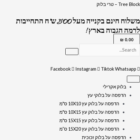
ילוג
כמות
Tree Block – טרי בלוק
תוכן
של
משלוח חינם בקנייה מעל 500 ש"ח התחייבות
2829
לרמה הגבוה בארץ !
-
שלט
₪
0.00
לבית
כנסת
של
Facebook
Instagram
Tiktok
Whatsapp
ברכת
עלינו
בלוק אקרילי
לשבח
הדפסה על בלוקי עץ
על
הדפסה על בלוק עץ 10X10 ס"מ
קנבס
הדפסה על בלוק עץ 10X15 ס"מ
או
הדפסה על בלוק עץ 15X15 ס"מ
זכוכית
הדפסה על בלוק עץ 15X20 ס”מ
מחוסמת
הדפסה על בלוק זכוכית