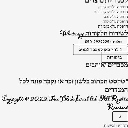
קטגוריות מוצרים
הדפסה על בלוקי עץ
הדפסה על בלוק זכוכית
הדפסה על קנבס
הדפסה על כוסות
הדפסה על אבן בזלת
לשירות הלקוחות Whatsapp
טלפון: 050-2929225
לחץ כאן למעבר לנציג
ביקורות
מכבדים ואוהבים
*טקסט הכתוב בלשון זכר או נקבה פונה לכל
המגדרים
Copyright © 2022 Tree Block Israel ltd. All Rights
Reserved
תפריט נגישות