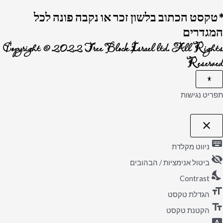
*טקסט הכתוב בלשון זכר או נקבה פונה לכל
המגדרים
Copyright © 2022 Tree Block Israel ltd. All Rights
Reserved
תפריט נגישות
close
פתיחה וסגירה של תפריט הנגישות
keyboard
ניווט מקלדת
visibility_off
ביטול אנימציות / הבהובים
nights_stay
Contrast
format_size
הגדלת טקסט
text_fields
הקטנת טקסט