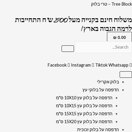
ילוג
כמות
Tree Block – טרי בלוק
תוכן
של
משלוח חינם בקנייה מעל 500 ש"ח התחייבות
2815
לרמה הגבוה בארץ !
-
תמונה
₪
0.00
של
ברכת
העסק
Facebook
Instagram
Tiktok
Whatsapp
על
קנבס
בלוק אקרילי
או
הדפסה על בלוקי עץ
זכוכית
הדפסה על בלוק עץ 10X10 ס"מ
מחוסמת
הדפסה על בלוק עץ 10X15 ס"מ
הדפסה על בלוק עץ 15X15 ס"מ
הדפסה על בלוק עץ 15X20 ס”מ
הדפסה על בלוק זכוכית