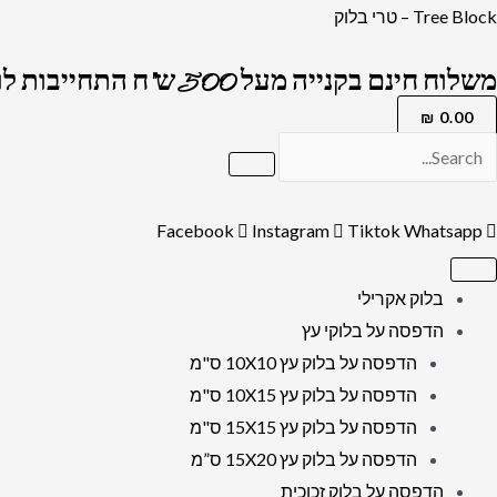
ילוג
כמות
Tree Block – טרי בלוק
תוכן
של
משלוח חינם בקנייה מעל 500 ש"ח התחייבות לרמה הגבוה בארץ !
2810
-
₪
0.00
ברכת
הדלקת
נרות
Facebook
Instagram
Tiktok
Whatsapp
שבת
מעוצבת
בלוק אקרילי
להדפסה
הדפסה על בלוקי עץ
על
הדפסה על בלוק עץ 10X10 ס"מ
קנבס
הדפסה על בלוק עץ 10X15 ס"מ
או
הדפסה על בלוק עץ 15X15 ס"מ
זכוכית
הדפסה על בלוק עץ 15X20 ס”מ
מחוסמת
הדפסה על בלוק זכוכית